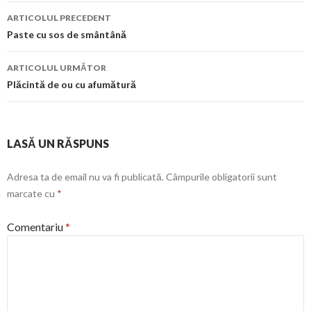
Navigare
ARTICOLUL PRECEDENT
în
Paste cu sos de smântână
articol
ARTICOLUL URMĂTOR
Plăcintă de ou cu afumătură
LASĂ UN RĂSPUNS
Adresa ta de email nu va fi publicată.
Câmpurile obligatorii sunt
marcate cu
*
Comentariu
*