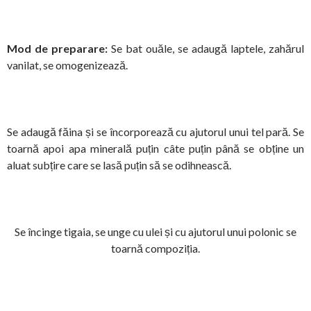
Mod de preparare:
Se bat ouăle, se adaugă laptele, zahărul
vanilat, se omogenizează.
Se adaugă făina și se încorporează cu ajutorul unui tel pară. Se
toarnă apoi apa minerală puțin câte puțin până se obține un
aluat subțire care se lasă puțin să se odihnească.
Se încinge tigaia, se unge cu ulei și cu ajutorul unui polonic se
toarnă compoziția.