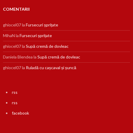
COMENTARII
ghiocel07
la
Fursecuri șprițate
MihaN
la
Fursecuri șprițate
ghiocel07
la
Supă cremă de dovleac
Daniela Blendea
la
Supă cremă de dovleac
ghiocel07
la
Ruladă cu cașcaval și șuncă
rss
rss
facebook