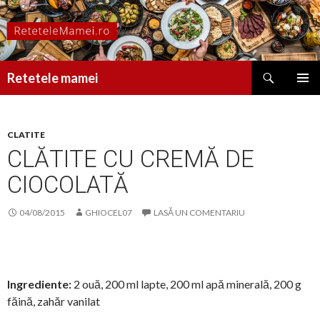
Caută
Retetele mamei
SARI
MENIU
LA
PRINCI
CONȚINUT
CLATITE
CLĂTITE CU CREMĂ DE
CIOCOLATĂ
04/08/2015
GHIOCEL07
LASĂ UN COMENTARIU
Ingrediente:
2 ouă, 200 ml lapte, 200 ml apă minerală, 200 g
făină, zahăr vanilat