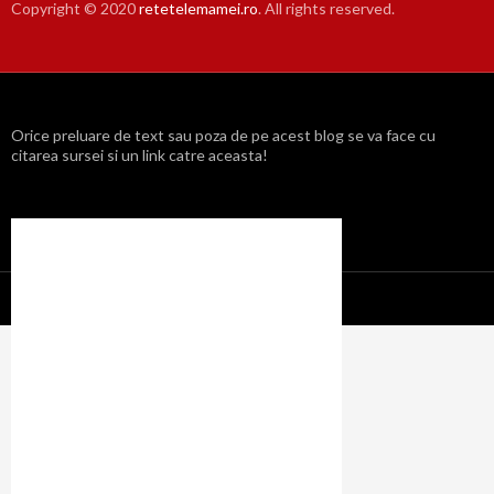
Copyright © 2020
retetelemamei.ro
. All rights reserved.
Orice preluare de text sau poza de pe acest blog se va face cu
citarea sursei si un link catre aceasta!
Propulsat cu mândrie de WordPress