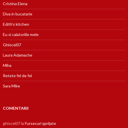
Cristina Elena
Diva in bucatarie
Edith's kitchen
Eu si calatoriile mele
Ghiocel07
Laura Adamache
Miha
Retete fel de fel
Sara Mike
COMENTARII
ghiocel07
la
Fursecuri șprițate