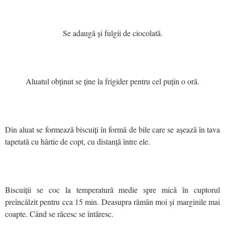
Se adaugă și fulgii de ciocolată.
Aluatul obținut se ține la frigider pentru cel puțin o oră.
Din aluat se formează biscuiți în formă de bile care se așează în tava
tapetată cu hârtie de copt, cu distanță între ele.
Biscuiții se coc la temperatură medie spre mică în cuptorul
preîncălzit pentru cca 15 min. Deasupra rămân moi și marginile mai
coapte. Când se răcesc se întăresc.