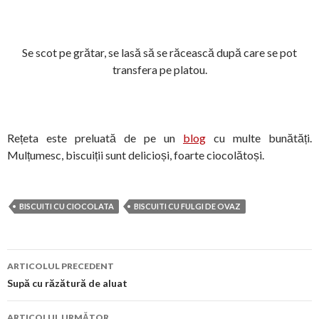
Se scot pe grătar, se lasă să se răcească după care se pot
transfera pe platou.
Rețeta este preluată de pe un
blog
cu multe bunătăți.
Mulțumesc, biscuiții sunt delicioși, foarte ciocolătoși.
BISCUITI CU CIOCOLATA
BISCUITI CU FULGI DE OVAZ
Navigare
ARTICOLUL PRECEDENT
în
Supă cu răzătură de aluat
articol
ARTICOLUL URMĂTOR