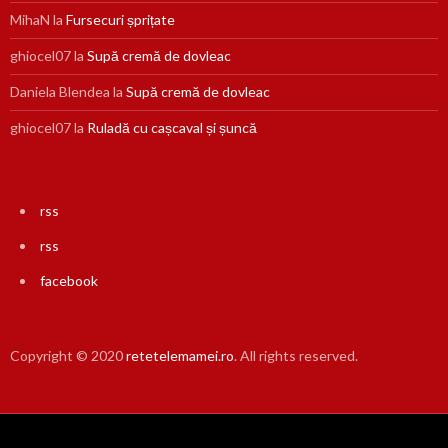
MihaN
la
Fursecuri șprițate
ghiocel07
la
Supă cremă de dovleac
Daniela Blendea
la
Supă cremă de dovleac
ghiocel07
la
Ruladă cu cașcaval și șuncă
rss
rss
facebook
Copyright © 2020
retetelemamei.ro
. All rights reserved.