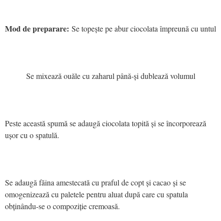
Mod de preparare:
Se topește pe abur ciocolata împreună cu untul
Se mixează ouăle cu zaharul până-și dublează volumul
Peste această spumă se adaugă ciocolata topită și se încorporează
ușor cu o spatulă.
Se adaugă făina amestecată cu praful de copt și cacao și se
omogenizează cu paletele pentru aluat după care cu spatula
obținându-se o compoziție cremoasă.