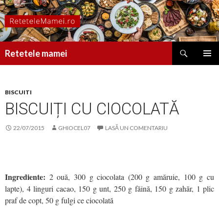
Caută
Retetele mamei
SARI
MENIU
LA
PRINCI
CONȚINUT
BISCUITI
BISCUIȚI CU CIOCOLATĂ
22/07/2015
GHIOCEL07
LASĂ UN COMENTARIU
Ingrediente:
2 ouă, 300 g ciocolata (200 g amăruie, 100 g cu
lapte), 4 linguri cacao, 150 g unt, 250 g făină, 150 g zahăr, 1 plic
praf de copt, 50 g fulgi ce ciocolată