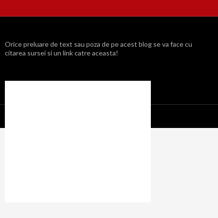
Orice preluare de text sau poza de pe acest blog se va face cu
citarea sursei si un link catre aceasta!
Propulsat cu mândrie de WordPress