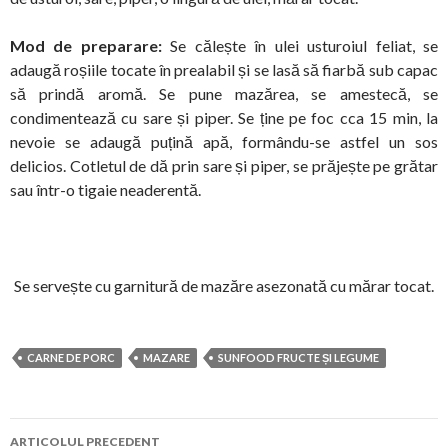
Mod de preparare:
Se călește în ulei usturoiul feliat, se
adaugă roșiile tocate în prealabil și se lasă să fiarbă sub capac
să prindă aromă. Se pune mazărea, se amestecă, se
condimentează cu sare și piper. Se ține pe foc cca 15 min, la
nevoie se adaugă puțină apă, formându-se astfel un sos
delicios. Cotletul de dă prin sare și piper, se prăjește pe grătar
sau într-o tigaie neaderentă.
Se servește cu garnitură de mazăre asezonată cu mărar tocat.
CARNE DE PORC
MAZARE
SUNFOOD FRUCTE ȘI LEGUME
Navigare
ARTICOLUL PRECEDENT