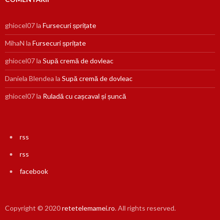
ghiocel07
la
Fursecuri șprițate
MihaN
la
Fursecuri șprițate
ghiocel07
la
Supă cremă de dovleac
Daniela Blendea
la
Supă cremă de dovleac
ghiocel07
la
Ruladă cu cașcaval și șuncă
rss
rss
facebook
Copyright © 2020
retetelemamei.ro
. All rights reserved.