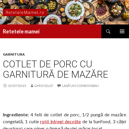
Caută
Retetele mamei
SARI
MENIU
LA
PRINCI
CONȚINUT
GARNITURA
COTLET DE PORC CU
GARNITURĂ DE MAZĂRE
15/07/2015
GHIOCEL07
LASĂ UN COMENTARIU
Ingrediente:
4 felii de cotlet de porc, 1/2 pungă de mazăre
congelată, 1 cutie
roșii întregi decojite
de la SunFood, 3 căței
de usturoi, sare, piper, o lingură de ulei, mărar tocat.