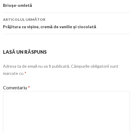
în
Brioșe-omletă
articol
ARTICOLUL URMĂTOR
Prăjitura cu vișine, cremă de vanilie și ciocolată
LASĂ UN RĂSPUNS
Adresa ta de email nu va fi publicată.
Câmpurile obligatorii sunt
marcate cu
*
Comentariu
*