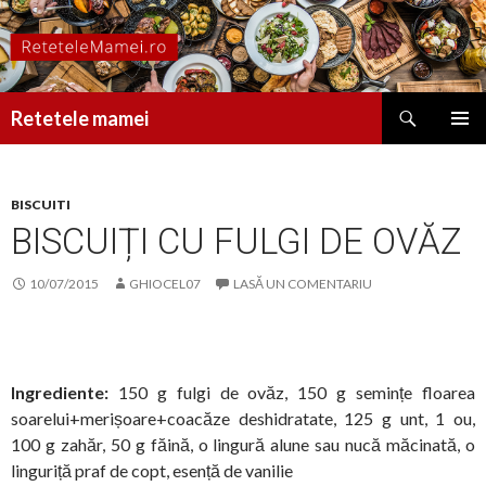
Caută
Retetele mamei
SARI
MENIU
LA
PRINCI
CONȚINUT
BISCUITI
BISCUIȚI CU FULGI DE OVĂZ
10/07/2015
GHIOCEL07
LASĂ UN COMENTARIU
Ingrediente:
150 g fulgi de ovăz, 150 g semințe floarea
soarelui+merișoare+coacăze deshidratate, 125 g unt, 1 ou,
100 g zahăr, 50 g făină, o lingură alune sau nucă măcinată, o
linguriță praf de copt, esență de vanilie