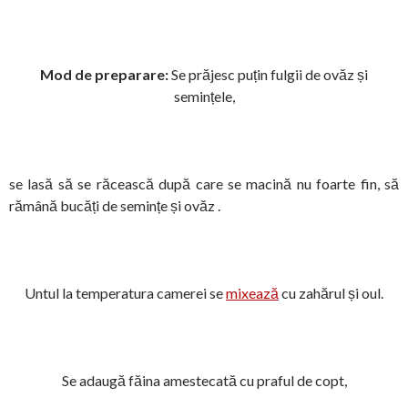
Mod de preparare:
Se prăjesc puțin fulgii de ovăz și
semințele,
se lasă să se răcească după care se macină nu foarte fin, să
rămână bucăți de semințe și ovăz .
Untul la temperatura camerei se
mixează
cu zahărul și oul.
Se adaugă făina amestecată cu praful de copt,