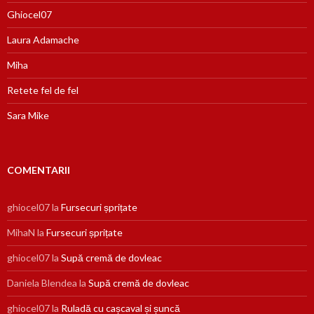
Ghiocel07
Laura Adamache
Miha
Retete fel de fel
Sara Mike
COMENTARII
ghiocel07
la
Fursecuri șprițate
MihaN
la
Fursecuri șprițate
ghiocel07
la
Supă cremă de dovleac
Daniela Blendea
la
Supă cremă de dovleac
ghiocel07
la
Ruladă cu cașcaval și șuncă