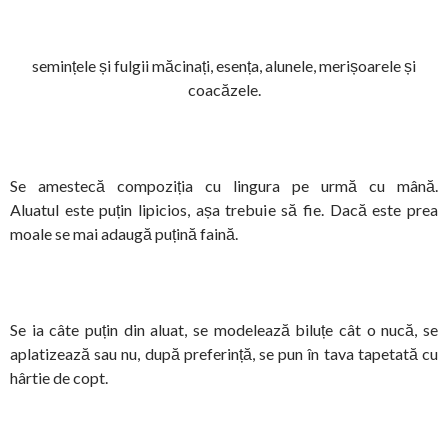
semințele și fulgii măcinați, esența, alunele, merișoarele și
coacăzele.
Se amestecă compoziția cu lingura pe urmă cu mână.
Aluatul este puțin lipicios, așa trebuie să fie. Dacă este prea
moale se mai adaugă puțină faină.
Se ia câte puțin din aluat, se modelează biluțe cât o nucă, se
aplatizează sau nu, după preferință, se pun în tava tapetată cu
hârtie de copt.