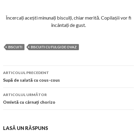
Încercați acești minunați biscuiți, chiar merită. Copilașii vor fi
încântați de gust.
BISCUITI
BISCUITI CU FULGI DE OVAZ
Navigare
ARTICOLUL PRECEDENT
în
Supă de salată cu cous-cous
articol
ARTICOLUL URMĂTOR
Omletă cu cârnați chorizo
LASĂ UN RĂSPUNS