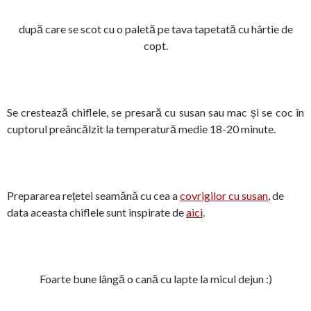
după care se scot cu o paletă pe tava tapetată cu hârtie de
copt.
Se crestează chiflele, se presară cu susan sau mac și se coc în
cuptorul preâncălzit la temperatură medie 18-20 minute.
Prepararea rețetei seamănă cu cea a
covrigilor cu susan
, de
data aceasta chiflele sunt inspirate de
aici
.
Foarte bune lângă o cană cu lapte la micul dejun :)