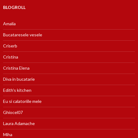
BLOGROLL
Amalia
Bucataresele vesele
Criserb
Cristina
Cristina Elena
Diva in bucatarie
Edith's kitchen
Eu si calatoriile mele
Ghiocel07
Laura Adamache
Miha