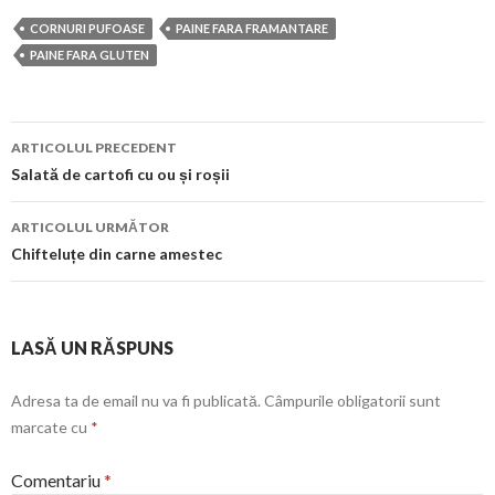
CORNURI PUFOASE
PAINE FARA FRAMANTARE
PAINE FARA GLUTEN
Navigare
ARTICOLUL PRECEDENT
în
Salată de cartofi cu ou și roșii
articol
ARTICOLUL URMĂTOR
Chifteluțe din carne amestec
LASĂ UN RĂSPUNS
Adresa ta de email nu va fi publicată.
Câmpurile obligatorii sunt
marcate cu
*
Comentariu
*