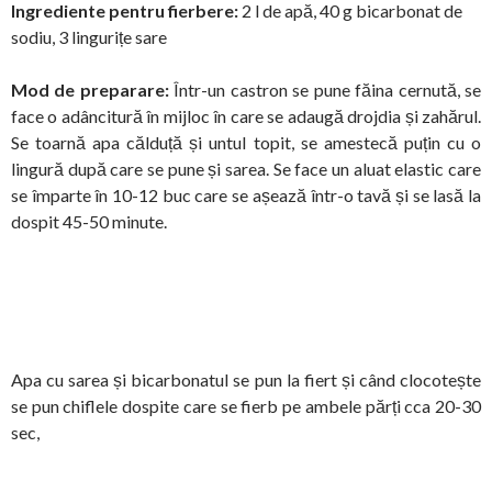
Ingrediente pentru fierbere:
2 l de apă, 40 g bicarbonat de
sodiu, 3 lingurițe sare
Mod de preparare:
Într-un castron se pune făina cernută, se
face o adâncitură în mijloc în care se adaugă drojdia și zahărul.
Se toarnă apa călduță și untul topit, se amestecă puțin cu o
lingură după care se pune și sarea. Se face un aluat elastic care
se împarte în 10-12 buc care se așează într-o tavă și se lasă la
dospit 45-50 minute.
Apa cu sarea și bicarbonatul se pun la fiert și când clocotește
se pun chiflele dospite care se fierb pe ambele părți cca 20-30
sec,