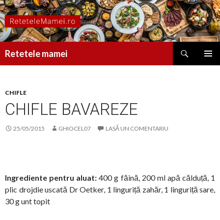
Caută
Retetele mamei
SARI
MENIU
LA
PRINCI
CONȚINUT
CHIFLE
CHIFLE BAVAREZE
25/05/2015
GHIOCEL07
LASĂ UN COMENTARIU
Ingrediente pentru aluat:
400 g făină, 200 ml apă călduță, 1
plic drojdie uscată Dr Oetker, 1 linguriță zahăr, 1 linguriță sare,
30 g unt topit