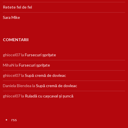
Retete fel de fel
Sara Mike
COMENTARII
ghiocel07
la
Fursecuri șprițate
MihaN
la
Fursecuri șprițate
ghiocel07
la
Supă cremă de dovleac
Daniela Blendea
la
Supă cremă de dovleac
ghiocel07
la
Ruladă cu cașcaval și șuncă
rss