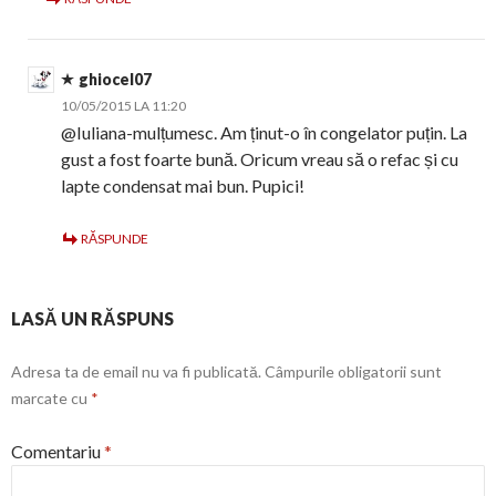
ghiocel07
10/05/2015 LA 11:20
@Iuliana-mulțumesc. Am ținut-o în congelator puțin. La
gust a fost foarte bună. Oricum vreau să o refac și cu
lapte condensat mai bun. Pupici!
RĂSPUNDE
LASĂ UN RĂSPUNS
Adresa ta de email nu va fi publicată.
Câmpurile obligatorii sunt
marcate cu
*
Comentariu
*