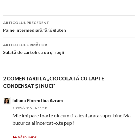
Navigare
ARTICOLUL PRECEDENT
în
Pâine intermediară fără gluten
articol
ARTICOLUL URMĂTOR
Salată de cartofi cu ou și roșii
2 COMENTARII LA „CIOCOLATĂ CU LAPTE
CONDENSAT ȘI NUCI”
Iuliana Florentina Avram
10/05/2015 LA 11:18
Mie imi pare foarte ok cum ti-a iesit,arata super bine.Ma
bucur ca ai incercat-o,te pup !
RĂSPUNDE