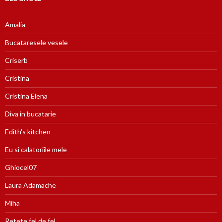
Amalia
Bucataresele vesele
Criserb
Cristina
Cristina Elena
Diva in bucatarie
Edith's kitchen
Eu si calatoriile mele
Ghiocel07
Laura Adamache
Miha
Retete fel de fel