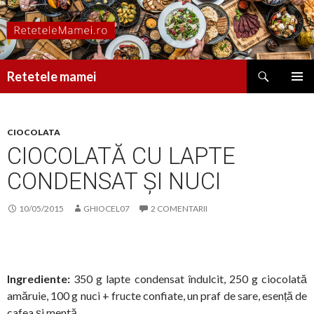
Caută
Retetele mamei
SARI
MENIU
LA
PRINCI
CONȚINUT
CIOCOLATA
CIOCOLATĂ CU LAPTE
CONDENSAT ȘI NUCI
10/05/2015
GHIOCEL07
2 COMENTARII
Ingrediente:
350 g lapte condensat îndulcit, 250 g ciocolată
amăruie, 100 g nuci + fructe confiate, un praf de sare, esență de
cafea și mentă