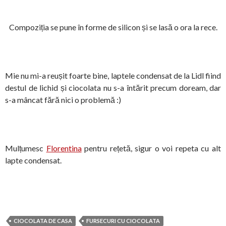
Compoziția se pune în forme de silicon și se lasă o ora la rece.
Mie nu mi-a reușit foarte bine, laptele condensat de la Lidl fiind
destul de lichid și ciocolata nu s-a întărit precum doream, dar
s-a mâncat fără nici o problemă :)
Mulțumesc
Florentina
pentru rețetă, sigur o voi repeta cu alt
lapte condensat.
CIOCOLATA DE CASA
FURSECURI CU CIOCOLATA