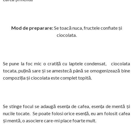
Mod de preparare:
Se toacă nuca, fructele confiate și
ciocolata.
Se pune la foc mic o cratiță cu laptele condensat, ciocolata
tocata, puțină sare și se amestecă până se omogenizează bine
compoziția și ciocolata este complet topită.
Se stinge focul se adaugă esența de cafea, esența de mentă și
nucile tocate. Se poate folosi orice esență, eu am folosit cafea
și mentă, o asociere care-mi place foarte mult.