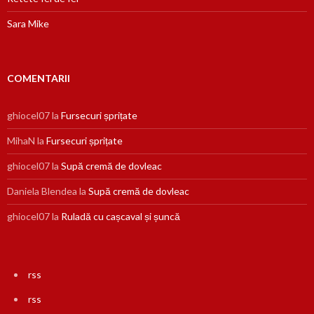
Sara Mike
COMENTARII
ghiocel07
la
Fursecuri șprițate
MihaN
la
Fursecuri șprițate
ghiocel07
la
Supă cremă de dovleac
Daniela Blendea
la
Supă cremă de dovleac
ghiocel07
la
Ruladă cu cașcaval și șuncă
rss
rss