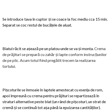
Se introduce tava în cuptor și se coace la foc mediu cca 15 min.
Separat se coc restul de bucățele de aluat.
Blatul răcit se așează pe un platou unde se va și monta.
Crema
de prăjituri se prepară cu zahăr și lapte conform instrucțiunilor
de pe plic. Acum totul fiind pregătit trecem la realizarea
tortului.
Pișcoturile se înmoaie în laptele amestecat cu esența de rom,
apoi împreună cu crema pentru prăjituri se repartizează în
straturi alternative peste blat (un rând de pișcoturi, un strat de
cremă și se continuă tot așa până la epuizarea cantităților).