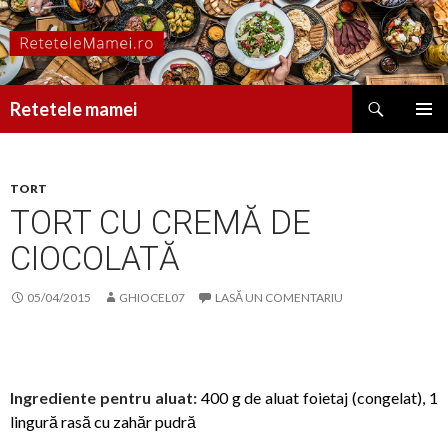
Caută
Retetele mamei
SARI
MENIU
LA
PRINCI
CONȚINUT
TORT
TORT CU CREMĂ DE
CIOCOLATĂ
05/04/2015
GHIOCEL07
LASĂ UN COMENTARIU
Ingrediente p
entru aluat:
400 g de aluat foietaj (congelat), 1
lingură rasă cu zahăr pudră