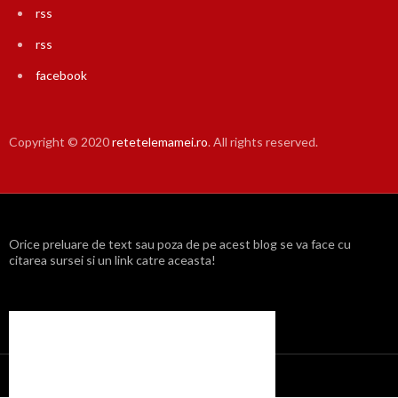
rss
rss
facebook
Copyright © 2020
retetelemamei.ro
. All rights reserved.
Orice preluare de text sau poza de pe acest blog se va face cu
citarea sursei si un link catre aceasta!
Propulsat cu mândrie de WordPress