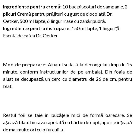
Ingrediente p
entru cremă:
10 buc pișcoturi de șampanie, 2
plicuri Cremă pentru prăjituri cu gust de ciocolată Dr.
Oetker, 500 ml lapte, 6 linguri rase cu zahăr pudră.
Ingrediente p
entru însiropare:
150 ml lapte, 1 linguriță
Esență de cafea Dr. Oetker
Mod de preparare:
Aluatul se lasă la decongelat timp de 15
minute, conform instrucțiunilor de pe ambalaj. Din foaia de
aluat se decupează un cerc cu diametru de 26 de cm, pentru
blat.
Restul foii se taie în bucățele mici de formă oarecare. Se
așează blatul în tava tapetată cu hârtie de copt, apoi se înțeapă
de mai multe ori cu o furculiță.