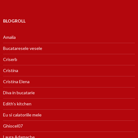
BLOGROLL
Amalia
Bucataresele vesele
Criserb
Cristina
Cristina Elena
Diva in bucatarie
Edith's kitchen
Eu si calatoriile mele
Ghiocel07
Laura Adamache