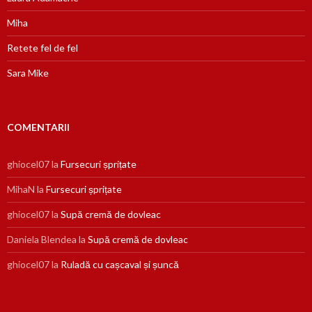
Miha
Retete fel de fel
Sara Mike
COMENTARII
ghiocel07
la
Fursecuri șprițate
MihaN
la
Fursecuri șprițate
ghiocel07
la
Supă cremă de dovleac
Daniela Blendea
la
Supă cremă de dovleac
ghiocel07
la
Ruladă cu cașcaval și șuncă