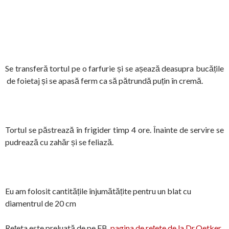
Se transferă tortul pe o farfurie și se așează deasupra bucățile
de foietaj și se apasă ferm ca să pătrundă puțin în cremă.
Tortul se păstrează în frigider timp 4 ore. Înainte de servire se
pudrează cu zahăr și se feliază.
Eu am folosit cantitățile înjumătățite pentru un blat cu
diamentrul de 20 cm
Rețeta este preluată de pe FB,
pagina de rețete de la Dr.Oetker