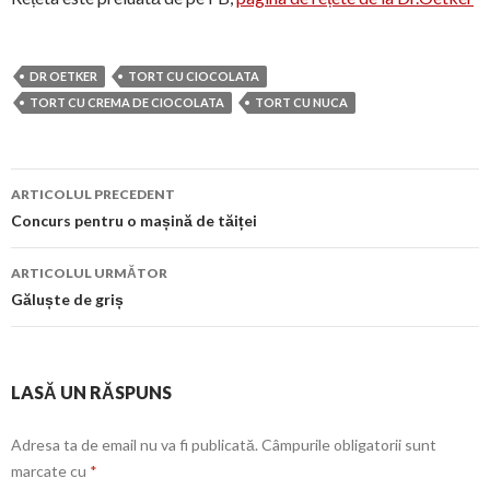
DR OETKER
TORT CU CIOCOLATA
TORT CU CREMA DE CIOCOLATA
TORT CU NUCA
Navigare
ARTICOLUL PRECEDENT
în
Concurs pentru o mașină de tăiței
articol
ARTICOLUL URMĂTOR
Găluște de griș
LASĂ UN RĂSPUNS
Adresa ta de email nu va fi publicată.
Câmpurile obligatorii sunt
marcate cu
*