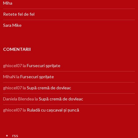
Miha
Retete fel de fel
Sara Mike
COMENTARII
ghiocel07
la
Fursecuri șprițate
MihaN
la
Fursecuri șprițate
ghiocel07
la
Supă cremă de dovleac
Daniela Blendea
la
Supă cremă de dovleac
ghiocel07
la
Ruladă cu cașcaval și șuncă
rss