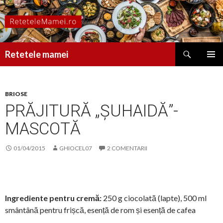
Caută
Retetele mamei
SARI
MENIU
LA
PRINCI
CONȚINUT
BRIOSE
PRĂJITURĂ „ȘUHAIDĂ”-
MASCOTĂ
01/04/2015
GHIOCEL07
2 COMENTARII
Ingrediente pentru cremă:
250 g ciocolată (lapte), 500 ml
smântână pentru frișcă, esență de rom și esență de cafea