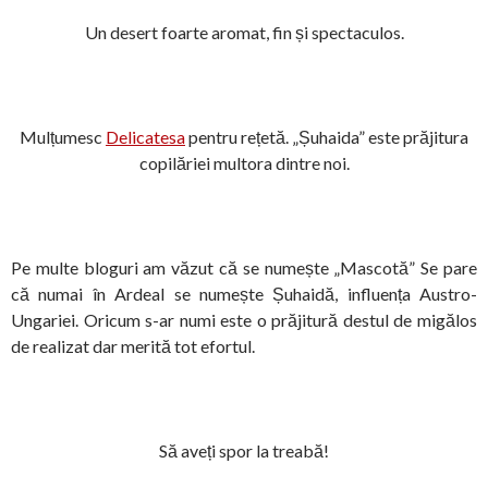
Un desert foarte aromat, fin și spectaculos.
Mulțumesc
Delicatesa
pentru rețetă. „Șuhaida” este prăjitura
copilăriei multora dintre noi.
Pe multe bloguri am văzut că se numește „Mascotă” Se pare
că numai în Ardeal se numește Șuhaidă, influența Austro-
Ungariei. Oricum s-ar numi este o prăjitură destul de migălos
de realizat dar merită tot efortul.
Să aveți spor la treabă!