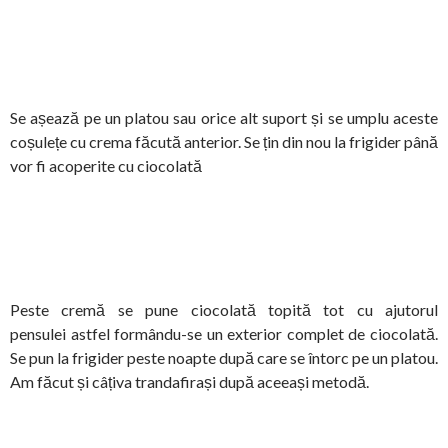
Se așează pe un platou sau orice alt suport și se umplu aceste
coșulețe cu crema făcută anterior. Se țin din nou la frigider până
vor fi acoperite cu ciocolată
Peste cremă se pune ciocolată topită tot cu ajutorul
pensulei astfel formându-se un exterior complet de ciocolată.
Se pun la frigider peste noapte după care se întorc pe un platou.
Am făcut și câțiva trandafirași după aceeași metodă.