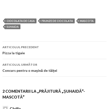
CIOCOLATA DE CASA
FRUNZE DE CIOCOLATA
MASCOTA
SUHAIDA
Navigare
ARTICOLUL PRECEDENT
în
Pizza la tigaie
articol
ARTICOLUL URMĂTOR
Concurs pentru o mașină de tăiței
2 COMENTARII LA „PRĂJITURĂ „ȘUHAIDĂ”-
MASCOTĂ”
Cäcilia