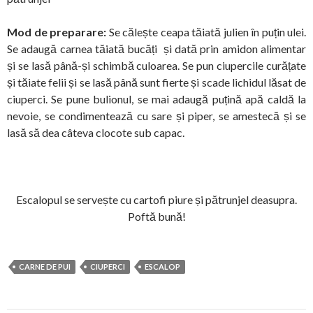
Mod de preparare:
Se călește ceapa tăiată julien în puțin ulei.
Se adaugă carnea tăiată bucăți și dată prin amidon alimentar
și se lasă până-și schimbă culoarea. Se pun ciupercile curățate
și tăiate felii și se lasă până sunt fierte și scade lichidul lăsat de
ciuperci. Se pune bulionul, se mai adaugă puțină apă caldă la
nevoie, se condimentează cu sare și piper, se amestecă și se
lasă să dea câteva clocote sub capac.
Escalopul se servește cu cartofi piure și pătrunjel deasupra.
Poftă bună!
CARNE DE PUI
CIUPERCI
ESCALOP