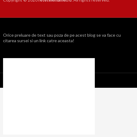
Orice preluare de text sau poza de pe acest blog se va face cu
citarea sursei si un link catre aceasta!
Propulsat cu mândrie de WordPress