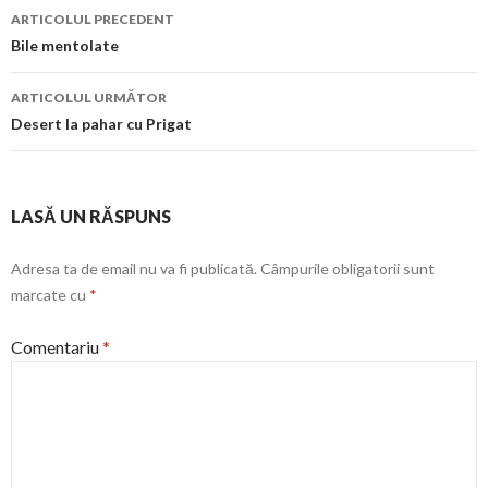
Navigare
ARTICOLUL PRECEDENT
în
Bile mentolate
articol
ARTICOLUL URMĂTOR
Desert la pahar cu Prigat
LASĂ UN RĂSPUNS
Adresa ta de email nu va fi publicată.
Câmpurile obligatorii sunt
marcate cu
*
Comentariu
*