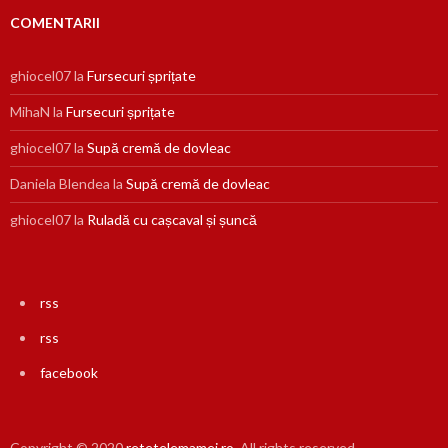
COMENTARII
ghiocel07
la
Fursecuri șprițate
MihaN
la
Fursecuri șprițate
ghiocel07
la
Supă cremă de dovleac
Daniela Blendea
la
Supă cremă de dovleac
ghiocel07
la
Ruladă cu cașcaval și șuncă
rss
rss
facebook
Copyright © 2020
retetelemamei.ro
. All rights reserved.