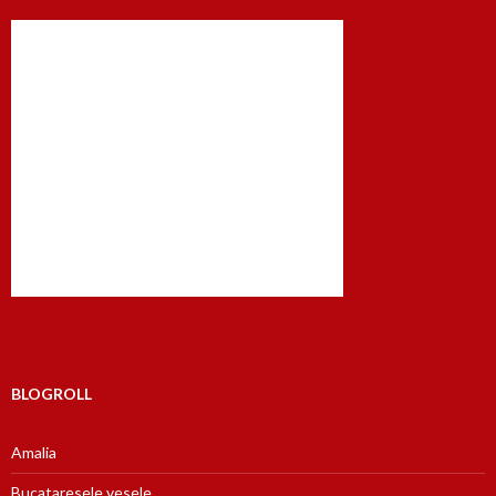
BLOGROLL
Amalia
Bucataresele vesele