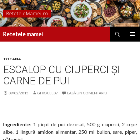
Caută
Retetele mamei
SARI
MENIU
LA
PRINCI
CONȚINUT
TOCANA
ESCALOP CU CIUPERCI ȘI
CARNE DE PUI
09/02/2015
GHIOCEL07
LASĂ UN COMENTARIU
Ingrediente:
1 piept de pui dezosat, 500 g ciuperci, 2 cepe
albe, 1 lingură amidon alimentar, 250 ml bulion, sare, piper,
pătrunjel