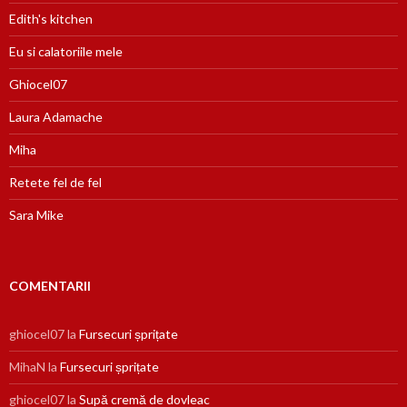
Edith's kitchen
Eu si calatoriile mele
Ghiocel07
Laura Adamache
Miha
Retete fel de fel
Sara Mike
COMENTARII
ghiocel07
la
Fursecuri șprițate
MihaN
la
Fursecuri șprițate
ghiocel07
la
Supă cremă de dovleac