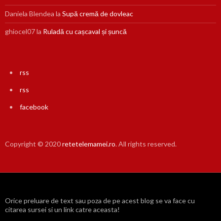
Daniela Blendea
la
Supă cremă de dovleac
ghiocel07
la
Ruladă cu cașcaval și șuncă
rss
rss
facebook
Copyright © 2020
retetelemamei.ro
. All rights reserved.
Orice preluare de text sau poza de pe acest blog se va face cu
citarea sursei si un link catre aceasta!