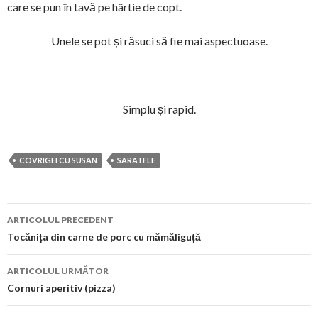
care se pun în tavă pe hârtie de copt.
Unele se pot și răsuci să fie mai aspectuoase.
Simplu și rapid.
COVRIGEI CU SUSAN
SARATELE
Navigare
ARTICOLUL PRECEDENT
în
Tocănița din carne de porc cu mămăliguță
articol
ARTICOLUL URMĂTOR
Cornuri aperitiv (pizza)