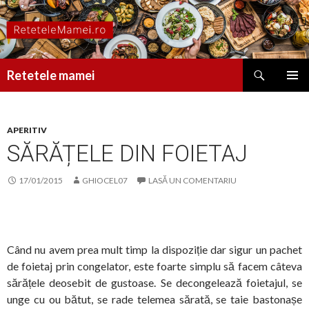
Caută
Retetele mamei
SARI
MENIU
LA
PRINCI
CONȚINUT
APERITIV
SĂRĂȚELE DIN FOIETAJ
17/01/2015
GHIOCEL07
LASĂ UN COMENTARIU
Când nu avem prea mult timp la dispoziție dar sigur un pachet
de foietaj prin congelator, este foarte simplu să facem câteva
sărățele deosebit de gustoase. Se decongelează foietajul, se
unge cu ou bătut, se rade telemea sărată, se taie bastonașe