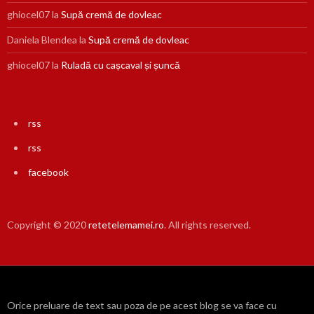
ghiocel07
la
Supă cremă de dovleac
Daniela Blendea
la
Supă cremă de dovleac
ghiocel07
la
Ruladă cu cașcaval și șuncă
rss
rss
facebook
Copyright © 2020
retetelemamei.ro
. All rights reserved.
Orice preluare de text sau poza de pe acest blog se va face cu