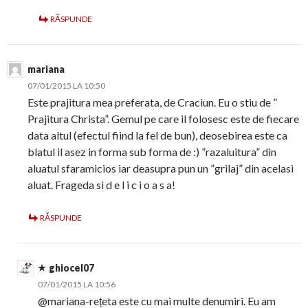
RĂSPUNDE
mariana
07/01/2015 LA 10:50
Este prajitura mea preferata, de Craciun. Eu o stiu de ”
Prajitura Christa”. Gemul pe care il folosesc este de fiecare
data altul (efectul fiind la fel de bun), deosebirea este ca
blatul il asez in forma sub forma de :) ”razaluitura” din
aluatul sfaramicios iar deasupra pun un ”grilaj” din acelasi
aluat. Frageda si d e l i c i o a s a!
RĂSPUNDE
ghiocel07
07/01/2015 LA 10:56
@mariana-rețeta este cu mai multe denumiri. Eu am