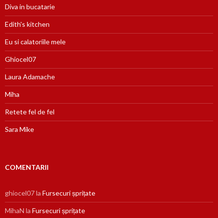
Diva in bucatarie
Edith's kitchen
Eu si calatoriile mele
Ghiocel07
Laura Adamache
Miha
Retete fel de fel
Sara Mike
COMENTARII
ghiocel07
la
Fursecuri șprițate
MihaN
la
Fursecuri șprițate