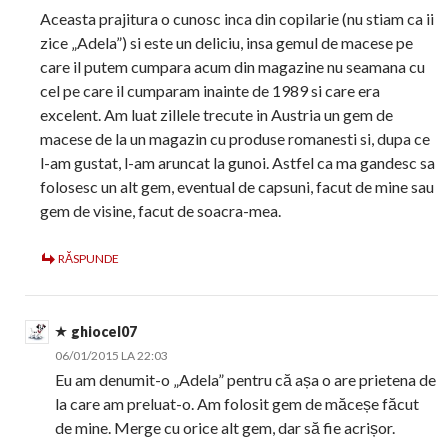
Aceasta prajitura o cunosc inca din copilarie (nu stiam ca ii
zice „Adela”) si este un deliciu, insa gemul de macese pe
care il putem cumpara acum din magazine nu seamana cu
cel pe care il cumparam inainte de 1989 si care era
excelent. Am luat zillele trecute in Austria un gem de
macese de la un magazin cu produse romanesti si, dupa ce
l-am gustat, l-am aruncat la gunoi. Astfel ca ma gandesc sa
folosesc un alt gem, eventual de capsuni, facut de mine sau
gem de visine, facut de soacra-mea.
RĂSPUNDE
ghiocel07
06/01/2015 LA 22:03
Eu am denumit-o „Adela” pentru că așa o are prietena de
la care am preluat-o. Am folosit gem de măceșe făcut
de mine. Merge cu orice alt gem, dar să fie acrișor.