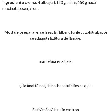
Ingrediente cremă:
4 albușuri, 150 g zahăr, 150 g nucă
măcinată, esență rom.
Mod de preparare
: se freacă gălbenușurile cu zahărul, apoi
se adaugă răzătura de lămâie,
untul tăiat bucățele,
și la final făina și bicarbonatul stins cu oțet.
Se frământă bine în castron