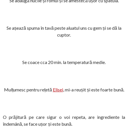
Se adaugă nucile și romul și se amestecă ușor cu spatula.
Se așează spuma în tavă peste aluatul uns cu gem și se dă la
cuptor.
Se coace cca 20 min. la temperatură medie.
Mulțumesc pentru rețetă
Elisei
, mi-a reușit și este foarte bună.
O prăjitură pe care sigur o voi repeta, are ingrediente la
îndemână, se face ușor și este bună.