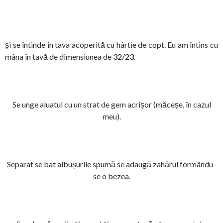
și se întinde în tava acoperită cu hârtie de copt. Eu am întins cu
mâna în tavă de dimensiunea de
32/23.
Se unge aluatul cu un strat de gem acrișor (măceșe, în cazul
meu).
Separat se bat albușurile spumă se adaugă zahărul formându-
se o bezea.