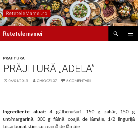
Caută
Retetele mamei
SARI
MENIU
LA
PRINCI
CONȚINUT
PRAJITURA
PRĂJITURĂ „ADELA”
06/01/2015
GHIOCEL07
6 COMENTARII
Ingrediente aluat:
4 gălbenușuri, 150 g zahăr, 150 g
unt/margarină, 300 g făină, coajă de lămâie, 1/2 linguriță
bicarbonat stins cu zeamă de lămâie