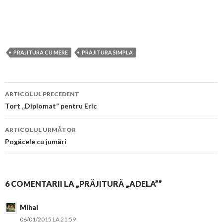
PRAJITURA CU MERE
PRAJITURA SIMPLA
Navigare
ARTICOLUL PRECEDENT
în
Tort „Diplomat” pentru Eric
articol
ARTICOLUL URMĂTOR
Pogăcele cu jumări
6 COMENTARII LA „PRĂJITURĂ „ADELA””
Mihai
06/01/2015 LA 21:59