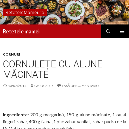
Caută
Retetele mamei
SARI
MENIU
LA
PRINCI
CONȚINUT
CORNURI
CORNULEȚE CU ALUNE
MĂCINATE
30/07/2014
GHIOCEL07
LASĂ UN COMENTARIU
Ingrediente:
200 g margarină, 150 g alune măcinate, 1 ou, 4
linguri zahăr, 400 g făină, 1 plic zahăr vanilat, zahăr pudră de la
Dr.Oetker pentru pudrat cornulețele