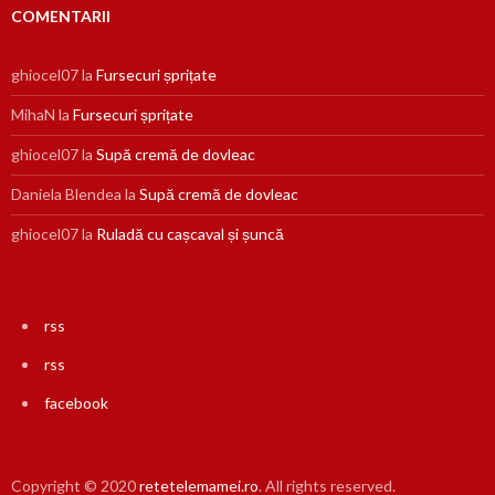
COMENTARII
ghiocel07
la
Fursecuri șprițate
MihaN
la
Fursecuri șprițate
ghiocel07
la
Supă cremă de dovleac
Daniela Blendea
la
Supă cremă de dovleac
ghiocel07
la
Ruladă cu cașcaval și șuncă
rss
rss
facebook
Copyright © 2020
retetelemamei.ro
. All rights reserved.