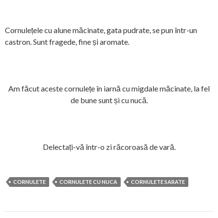
Cornulețele cu alune măcinate, gata pudrate, se pun într-un
castron. Sunt fragede, fine și aromate.
Am făcut aceste cornulețe în iarnă cu migdale măcinate, la fel
de bune sunt și cu nucă.
Delectați-vă într-o zi răcoroasă de vară.
CORNULETE
CORNULETE CU NUCA
CORNULETE SARATE