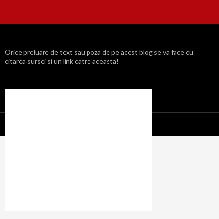
Orice preluare de text sau poza de pe acest blog se va face cu
citarea sursei si un link catre aceasta!
Propulsat cu mândrie de WordPress