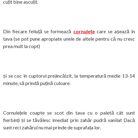
cuțit bine ascuțit.
Din fiecare feliuță se formează
cornulețe
care se așează în
tava (se pot pune apropiate unele de altele pentru că nu cresc
prea mult la copt)
și se coc în cuptorul preâncălzit, la temperatură medie 13-14
minute, să prindă puțină culoare.
Cornulețele coapte se scot din tava cu o paletă cât sunt
fierbinți și se tăvălesc imediat prin zahăr pudră vanilat Dacă
sunt reci zahărul nu mai prinde de suprafața lor.