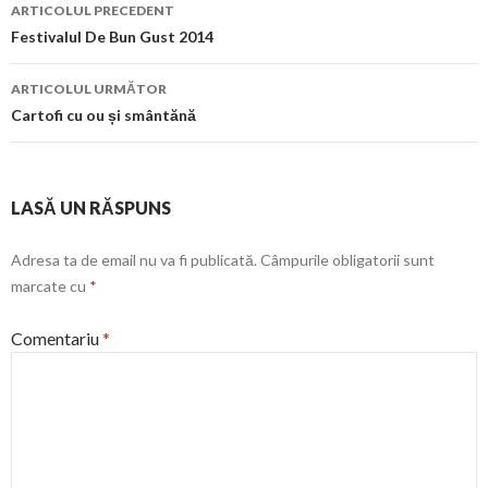
Navigare
ARTICOLUL PRECEDENT
în
Festivalul De Bun Gust 2014
articol
ARTICOLUL URMĂTOR
Cartofi cu ou și smântănă
LASĂ UN RĂSPUNS
Adresa ta de email nu va fi publicată.
Câmpurile obligatorii sunt
marcate cu
*
Comentariu
*