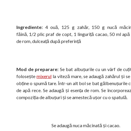
Ingrediente:
4 ouă, 125 g zahăr, 150 g nucă măcin
făină, 1/2 plic praf de copt, 1 linguriță cacao, 50 ml apă
de rom, dulceață după preferință
Mod de preparare:
Se bat albușurile cu un vârf de cuți
folosește
mixerul
la viteză mare, se adaugă zahărul și se
obține o spumă tare. Într-un alt bol se bat gălbenușurile 
de apă rece. Se adaugă și esența de rom. Se încorporeaz
compoziția de albușuri și se amestecă ușor cu o spatulă.
Se adaugă nuca măcinată și cacao.