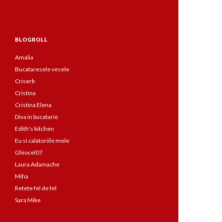
BLOGROLL
Amalia
Bucataresele vesele
Criserb
Cristina
Cristina Elena
Diva in bucatarie
Edith's kitchen
Eu si calatoriile mele
Ghiocel07
Laura Adamache
Miha
Retete fel de fel
Sara Mike