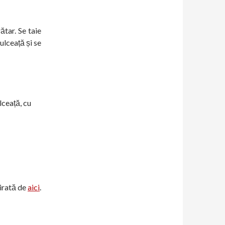
ătar. Se taie
ulceață și se
ceață, cu
pirată de
aici
.