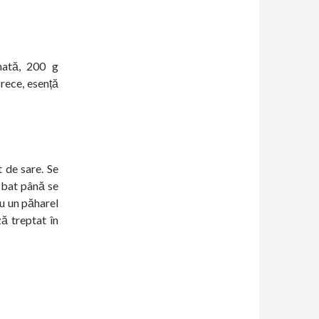
ată, 200 g
 rece, esență
t de sare. Se
 bat până se
cu un păharel
ă treptat în