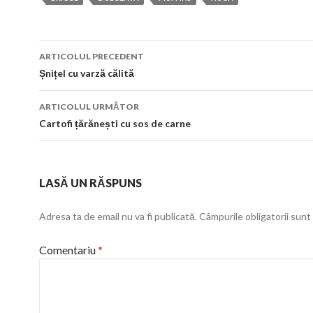
Navigare
ARTICOLUL PRECEDENT
în
Șnițel cu varză călită
articol
ARTICOLUL URMĂTOR
Cartofi țărănești cu sos de carne
LASĂ UN RĂSPUNS
Adresa ta de email nu va fi publicată.
Câmpurile obligatorii sun
Comentariu
*