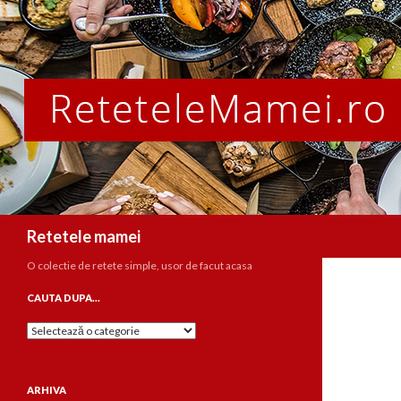
Caută
Retetele mamei
O colectie de retete simple, usor de facut acasa
CAUTA DUPA…
Cauta
dupa…
ARHIVA