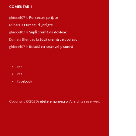
COMENTARII
ghiocel07
la
Fursecuri șprițate
MihaN
la
Fursecuri șprițate
ghiocel07
la
Supă cremă de dovleac
Daniela Blendea
la
Supă cremă de dovleac
ghiocel07
la
Ruladă cu cașcaval și șuncă
rss
rss
facebook
Copyright © 2020
retetelemamei.ro
. All rights reserved.