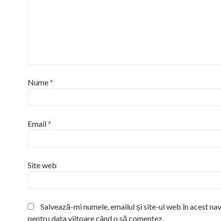
Nume
*
Email
*
Site web
Salvează-mi numele, emailul și site-ul web în acest na
pentru data viitoare când o să comentez.