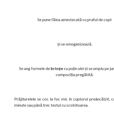
Se pune făina amestecată cu praful de copt
și se omogenizează.
Se ung formele de
brioșe
cu puțin ulei și se umplu pe j
compoziția pregătită.
Prăjiturelele se coc la foc mic în cuptorul preâncălzit, 
minute sau până trec testul cu scobitoarea.