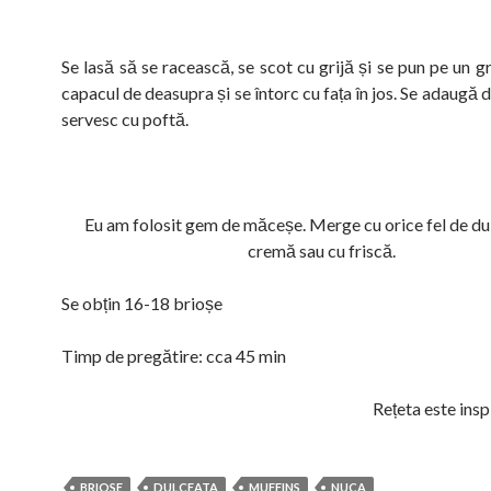
Se lasă să se racească, se scot cu grijă și se pun pe un gr
capacul de deasupra și se întorc cu fața în jos. Se adaugă d
servesc cu poftă.
Eu am folosit gem de măceșe. Merge cu orice fel de dul
cremă sau cu friscă.
Se obțin 16-18 brioșe
Timp de pregătire: cca 45 min
Rețeta este ins
BRIOSE
DULCEATA
MUFFINS
NUCA