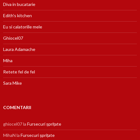
Diva in bucatarie
Edith's kitchen
Eu si calatoriile mele
Ghiocel07
Laura Adamache
Miha
Retete fel de fel
Sara Mike
COMENTARII
ghiocel07
la
Fursecuri șprițate
MihaN
la
Fursecuri șprițate