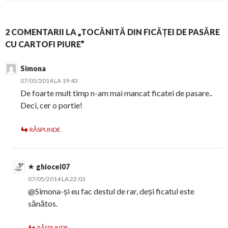
2 COMENTARII LA „TOCĂNITĂ DIN FICĂȚEI DE PASĂRE
CU CARTOFI PIURE”
Simona
07/05/2014 LA 19:43
De foarte mult timp n-am mai mancat ficatei de pasare..
Deci, cer o portie!
RĂSPUNDE
ghiocel07
07/05/2014 LA 22:03
@Simona-și eu fac destul de rar, deși ficatul este
sănătos.
RĂSPUNDE