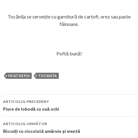
Tocănița se servește cu garnitură de cartofi, orez sau paste
făinoase.
Poftă bună!
FICAT DE PUI
TOCANITA
Navigare
ARTICOLUL PRECEDENT
în
Piure de lobodă cu ouă ochi
articol
ARTICOLUL URMĂTOR
Biscuiți cu ciocolată amăruie și mentă