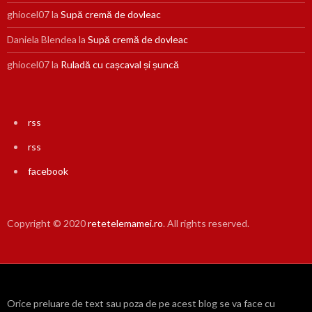
ghiocel07
la
Supă cremă de dovleac
Daniela Blendea
la
Supă cremă de dovleac
ghiocel07
la
Ruladă cu cașcaval și șuncă
rss
rss
facebook
Copyright © 2020
retetelemamei.ro
. All rights reserved.
Orice preluare de text sau poza de pe acest blog se va face cu