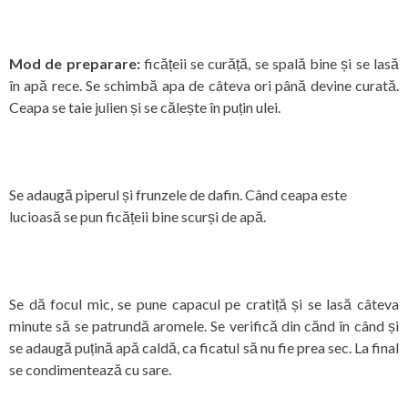
Mod de preparare:
ficățeii se curăță, se spală bine și se lasă
în apă rece. Se schimbă apa de câteva ori până devine curată.
Ceapa se taie julien și se călește în puțin ulei.
Se adaugă piperul și frunzele de dafin. Când ceapa este
lucioasă se pun ficățeii bine scurși de apă.
Se dă focul mic, se pune capacul pe cratiță și se lasă câteva
minute să se patrundă aromele. Se verifică din cănd în când și
se adaugă puțină apă caldă, ca ficatul să nu fie prea sec.
La final
se condimentează cu sare.