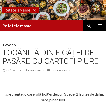
Caută
Retetele mamei
SARI
MENIU
LA
PRINCI
CONȚINUT
TOCANA
TOCĂNITĂ DIN FICĂȚEI DE
PASĂRE CU CARTOFI PIURE
05/05/2014
GHIOCEL07
2 COMENTARII
Ingrediente:
o caserolă ficăței de pui, 3 cepe, 2 frunze de dafin,
sare, piper, ulei