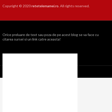
Copyright © 2020
retetelemamei.ro
. All rights reserved.
Orice preluare de text sau poza de pe acest blog se va face cu
citarea sursei si un link catre aceasta!
Propulsat cu mândrie de WordPress