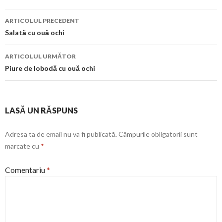
Navigare
ARTICOLUL PRECEDENT
în
Salată cu ouă ochi
articol
ARTICOLUL URMĂTOR
Piure de lobodă cu ouă ochi
LASĂ UN RĂSPUNS
Adresa ta de email nu va fi publicată.
Câmpurile obligatorii sunt
marcate cu
*
Comentariu
*