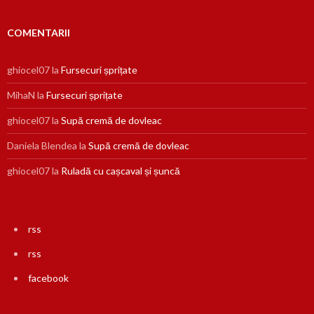
COMENTARII
ghiocel07
la
Fursecuri șprițate
MihaN
la
Fursecuri șprițate
ghiocel07
la
Supă cremă de dovleac
Daniela Blendea
la
Supă cremă de dovleac
ghiocel07
la
Ruladă cu cașcaval și șuncă
rss
rss
facebook