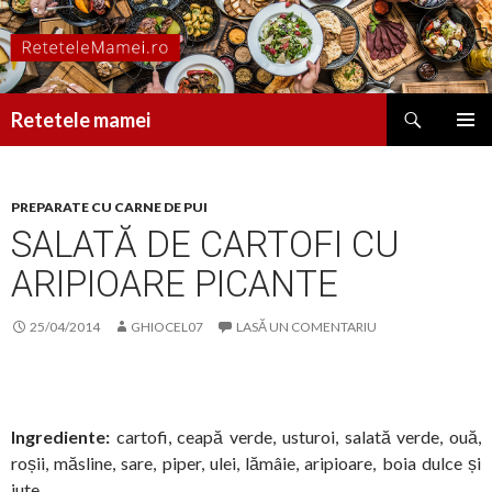
Caută
Retetele mamei
SARI
MENIU
LA
PRINCI
CONȚINUT
PREPARATE CU CARNE DE PUI
SALATĂ DE CARTOFI CU
ARIPIOARE PICANTE
25/04/2014
GHIOCEL07
LASĂ UN COMENTARIU
Ingrediente:
cartofi, ceapă verde, usturoi, salată verde, ouă,
roșii, măsline, sare, piper, ulei, lămâie, aripioare, boia dulce și
iute.