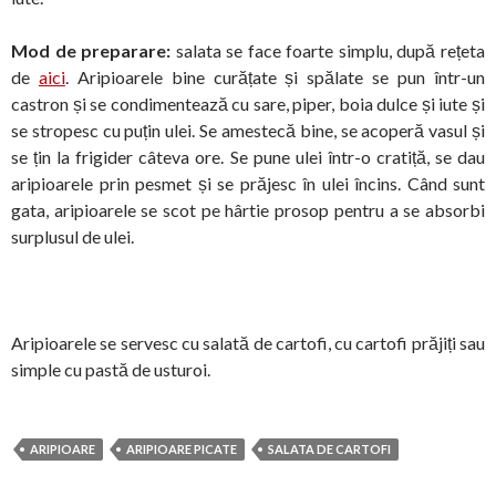
Mod de preparare:
salata se face foarte simplu, după rețeta
de
aici
. Aripioarele bine curățate și spălate se pun într-un
castron și se condimentează cu sare, piper, boia dulce și iute și
se stropesc cu puțin ulei. Se amestecă bine, se acoperă vasul și
se țin la frigider câteva ore. Se pune ulei într-o cratiță, se dau
aripioarele prin pesmet și se prăjesc în ulei încins. Când sunt
gata, aripioarele se scot pe hârtie prosop pentru a se absorbi
surplusul de ulei.
Aripioarele se servesc cu salată de cartofi, cu cartofi prăjiți sau
simple cu pastă de usturoi.
ARIPIOARE
ARIPIOARE PICATE
SALATA DE CARTOFI