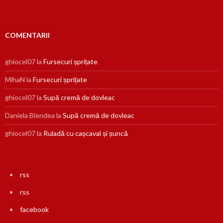
COMENTARII
ghiocel07
la
Fursecuri șprițate
MihaN
la
Fursecuri șprițate
ghiocel07
la
Supă cremă de dovleac
Daniela Blendea
la
Supă cremă de dovleac
ghiocel07
la
Ruladă cu cașcaval și șuncă
rss
rss
facebook