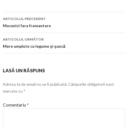
Navigare
ARTICOLUL PRECEDENT
în
Mucenici fara framantare
articol
ARTICOLUL URMĂTOR
Mere umplute cu legume și șuncă
LASĂ UN RĂSPUNS
Adresa ta de email nu va fi publicată.
Câmpurile obligatorii sunt
marcate cu
*
Comentariu
*