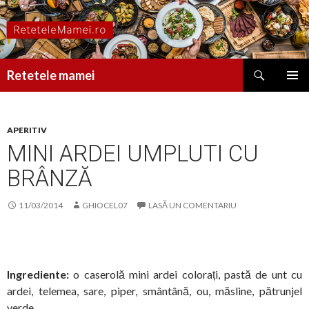
Caută
Retetele mamei
SARI
MENIU
LA
PRINCI
CONȚINUT
APERITIV
MINI ARDEI UMPLUTI CU
BRÂNZĂ
11/03/2014
GHIOCEL07
LASĂ UN COMENTARIU
Ingrediente:
o caserolă mini ardei colorați, pastă de unt cu
ardei, telemea, sare, piper, smântână, ou, măsline, pătrunjel
verde