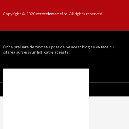
Copyright © 2020
retetelemamei.ro
. All rights reserved.
Orice preluare de text sau poza de pe acest blog se va face cu
citarea sursei si un link catre aceasta!
Propulsat cu mândrie de WordPress