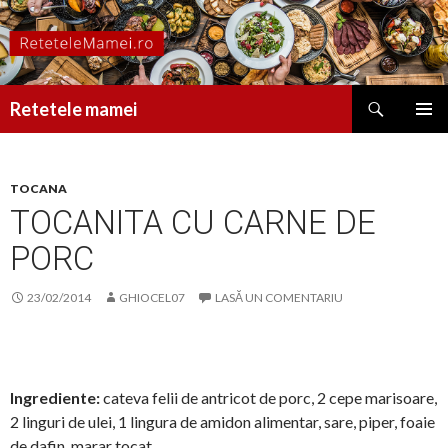
Caută
Retetele mamei
SARI
MENIU
LA
PRINCI
CONȚINUT
TOCANA
TOCANITA CU CARNE DE
PORC
23/02/2014
GHIOCEL07
LASĂ UN COMENTARIU
Ingrediente:
cateva felii de antricot de porc, 2 cepe marisoare,
2 linguri de ulei, 1 lingura de amidon alimentar, sare, piper, foaie
de dafin, marar tocat