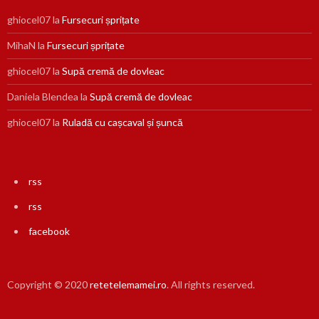
ghiocel07
la
Fursecuri șprițate
MihaN
la
Fursecuri șprițate
ghiocel07
la
Supă cremă de dovleac
Daniela Blendea
la
Supă cremă de dovleac
ghiocel07
la
Ruladă cu cașcaval și șuncă
rss
rss
facebook
Copyright © 2020
retetelemamei.ro
. All rights reserved.