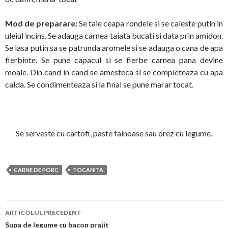
Mod de preparare:
Se taie ceapa rondele si se caleste putin in
uleiul incins. Se adauga carnea taiata bucati si data prin amidon.
Se lasa putin sa se patrunda aromele si se adauga o cana de apa
fierbinte. Se pune capacul si se fierbe carnea pana devine
moale. Din cand in cand se amesteca si se completeaza cu apa
calda. Se condimenteaza si la final se pune marar tocat.
Se serveste cu cartofi, paste fainoase sau orez cu legume.
CARNE DE PORC
TOCANITA
Navigare
ARTICOLUL PRECEDENT
în
Supa de legume cu bacon prajit