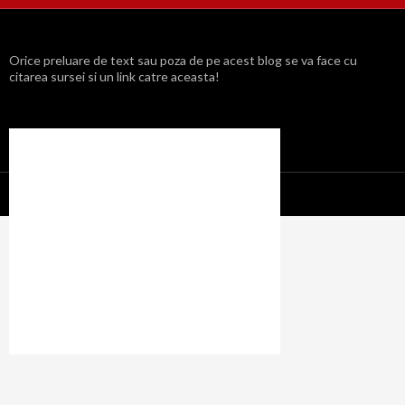
Orice preluare de text sau poza de pe acest blog se va face cu
citarea sursei si un link catre aceasta!
Propulsat cu mândrie de WordPress