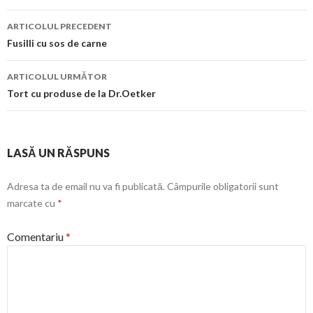
Navigare
ARTICOLUL PRECEDENT
în
Fusilli cu sos de carne
articol
ARTICOLUL URMĂTOR
Tort cu produse de la Dr.Oetker
LASĂ UN RĂSPUNS
Adresa ta de email nu va fi publicată.
Câmpurile obligatorii sunt
marcate cu
*
Comentariu
*