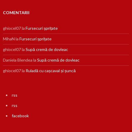
COMENTARII
ghiocel07
la
Fursecuri șprițate
MihaN
la
Fursecuri șprițate
ghiocel07
la
Supă cremă de dovleac
Daniela Blendea
la
Supă cremă de dovleac
ghiocel07
la
Ruladă cu cașcaval și șuncă
rss
rss
facebook