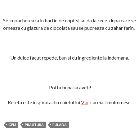
Se impacheteaza in hartie de copt si se da la rece, dupa care se
orneaza cu glazura de ciocolata sau se pudreaza cu zahar farin.
Un dulce facut repede, bun si cu ingrediente la indemana.
Pofta buna sa aveti!
Reteta este inspirata din caietul lui
Vio
, careia-i multumesc.
GEM
PRAJITURA
RULADA