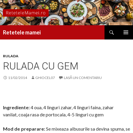
Caută
Retetele mamei
SARI
MENIU
LA
PRINCI
CONȚINUT
RULADA
RULADA CU GEM
11/02/2014
GHIOCEL07
LASĂ UN COMENTARIU
Ingrediente:
4 oua, 4 linguri zahar, 4 linguri faina, zahar
vanilat, coaja rasa de portocala, 4-5 linguri cu gem
Mod de preparare:
Se mixeaza albusurile sa devina spuma, se