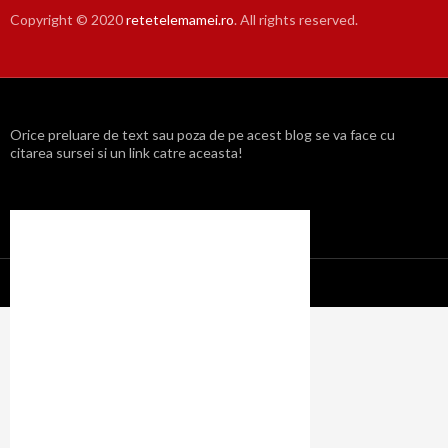
Copyright © 2020
retetelemamei.ro
. All rights reserved.
Orice preluare de text sau poza de pe acest blog se va face cu
citarea sursei si un link catre aceasta!
Propulsat cu mândrie de WordPress