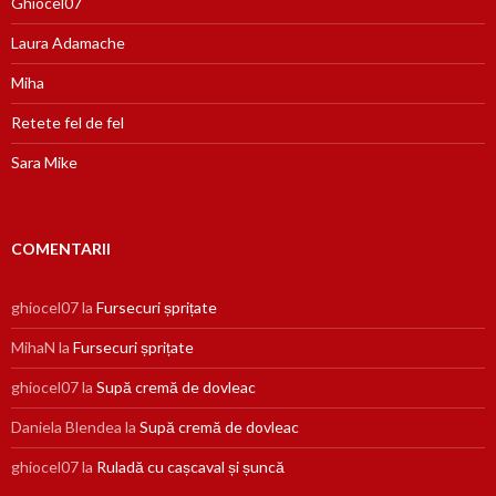
Ghiocel07
Laura Adamache
Miha
Retete fel de fel
Sara Mike
COMENTARII
ghiocel07
la
Fursecuri șprițate
MihaN
la
Fursecuri șprițate
ghiocel07
la
Supă cremă de dovleac
Daniela Blendea
la
Supă cremă de dovleac
ghiocel07
la
Ruladă cu cașcaval și șuncă