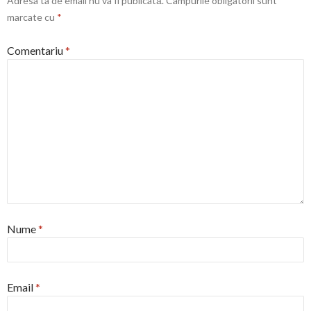
Adresa ta de email nu va fi publicată.
Câmpurile obligatorii sunt
marcate cu
*
Comentariu
*
Nume
*
Email
*