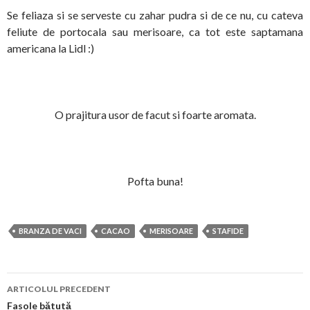
Se feliaza si se serveste cu zahar pudra si de ce nu, cu cateva
feliute de portocala sau merisoare, ca tot este saptamana
americana la Lidl :)
O prajitura usor de facut si foarte aromata.
Pofta buna!
BRANZA DE VACI
CACAO
MERISOARE
STAFIDE
Navigare
ARTICOLUL PRECEDENT
în
Fasole bătută