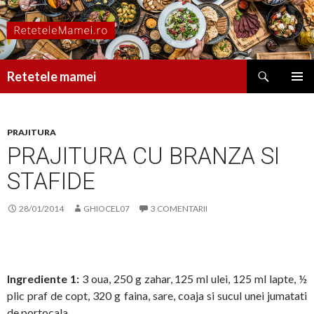
Caută
Retetele mamei
SARI
MENIU
LA
PRINCI
CONȚINUT
PRAJITURA
PRAJITURA CU BRANZA SI
STAFIDE
28/01/2014
GHIOCEL07
3 COMENTARII
Ingrediente 1:
3 oua, 250 g zahar, 125 ml ulei, 125 ml lapte, ½
plic praf de copt, 320 g faina, sare, coaja si sucul unei jumatati
de portocala