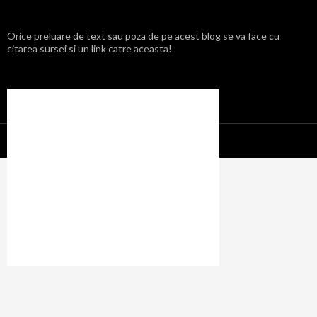
Orice preluare de text sau poza de pe acest blog se va face cu
citarea sursei si un link catre aceasta!
Propulsat cu mândrie de WordPress