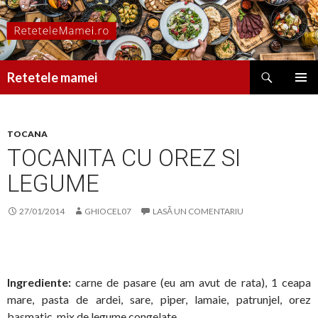
Caută
Retetele mamei
SARI
MENIU
LA
PRINCI
CONȚINUT
TOCANA
TOCANITA CU OREZ SI
LEGUME
27/01/2014
GHIOCEL07
LASĂ UN COMENTARIU
Ingrediente:
carne de pasare (eu am avut de rata), 1 ceapa
mare, pasta de ardei, sare, piper, lamaie, patrunjel, orez
basmatic, mix de legume congelate