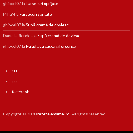
ghiocel07
la
Fursecuri șprițate
MihaN
la
Fursecuri șprițate
ghiocel07
la
Supă cremă de dovleac
Daniela Blendea
la
Supă cremă de dovleac
ghiocel07
la
Ruladă cu cașcaval și șuncă
rss
rss
facebook
Copyright © 2020
retetelemamei.ro
. All rights reserved.