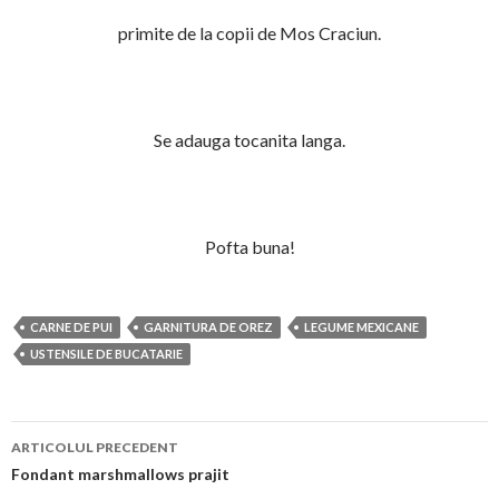
primite de la copii de Mos Craciun.
Se adauga tocanita langa.
Pofta buna!
CARNE DE PUI
GARNITURA DE OREZ
LEGUME MEXICANE
USTENSILE DE BUCATARIE
Navigare
ARTICOLUL PRECEDENT
în
Fondant marshmallows prajit