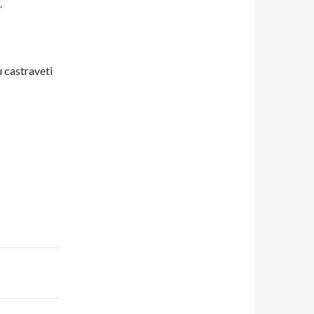
.
u castraveti