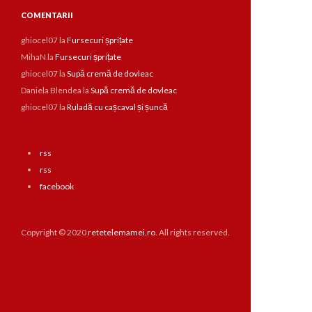
COMENTARII
ghiocel07
la
Fursecuri șprițate
MihaN
la
Fursecuri șprițate
ghiocel07
la
Supă cremă de dovleac
Daniela Blendea
la
Supă cremă de dovleac
ghiocel07
la
Ruladă cu cașcaval și șuncă
rss
rss
facebook
Copyright © 2020
retetelemamei.ro
. All rights reserved.