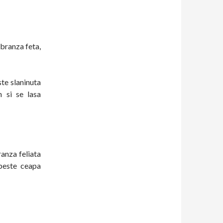
 branza feta,
ste slaninuta
n si se lasa
ranza feliata
 peste ceapa