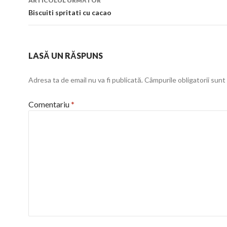
ARTICOLUL URMĂTOR
Biscuiti spritati cu cacao
LASĂ UN RĂSPUNS
Adresa ta de email nu va fi publicată.
Câmpurile obligatorii sun
Comentariu
*