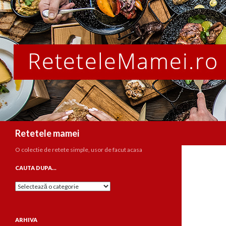
Caută
Retetele mamei
O colectie de retete simple, usor de facut acasa
CAUTA DUPA…
Cauta
dupa…
ARHIVA