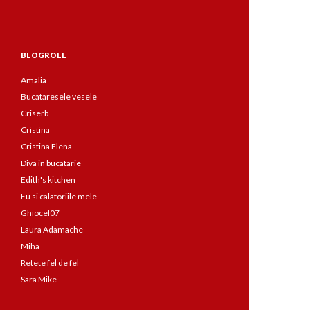
BLOGROLL
Amalia
Bucataresele vesele
Criserb
Cristina
Cristina Elena
Diva in bucatarie
Edith's kitchen
Eu si calatoriile mele
Ghiocel07
Laura Adamache
Miha
Retete fel de fel
Sara Mike