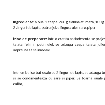
Ingrediente:
6 oua, 1 ceapa, 200 g slanina afumata, 100 g
2 ,linguri de lapte, patrunjel, o lingura ulei, sare, piper
Mod de preparare:
Intr-o cratita antiaderenta se praje
taiata felii in putin ulei, se adauga ceapa taiata julie
impreuna sa se inmoaie.
Intr-un bol se bat ouale cu 2 linguri de lapte, se adauga b
si se condimenteaza cu sare si piper. Se toarna ouale
calita,