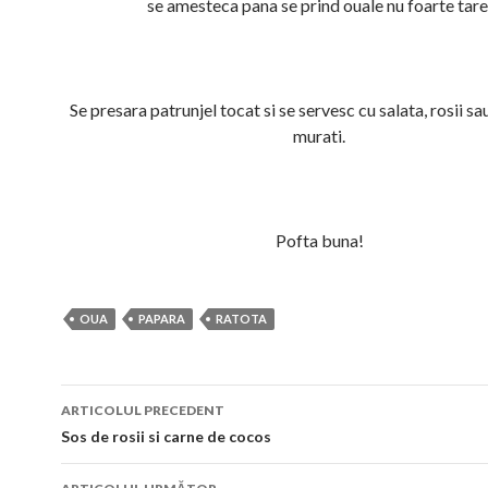
se amesteca pana se prind ouale nu foarte tare
Se presara patrunjel tocat si se servesc cu salata, rosii sa
murati.
Pofta buna!
OUA
PAPARA
RATOTA
Navigare
ARTICOLUL PRECEDENT
în
Sos de rosii si carne de cocos
articol