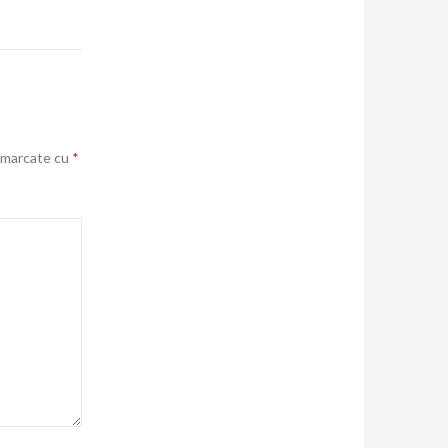
t marcate cu
*