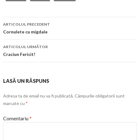
Navigare
ARTICOLUL PRECEDENT
în
Cornulete cu migdale
articol
ARTICOLUL URMĂTOR
Craciun Fericit!
LASĂ UN RĂSPUNS
Adresa ta de email nu va fi publicată.
Câmpurile obligatorii sunt
marcate cu
*
Comentariu
*