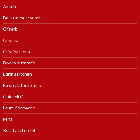
Amalia
Bucataresele vesele
Criserb
Cristina
Cristina Elena
Diva in bucatarie
Edith's kitchen
Eu si calatoriile mele
Ghiocel07
Laura Adamache
Miha
Retete fel de fel