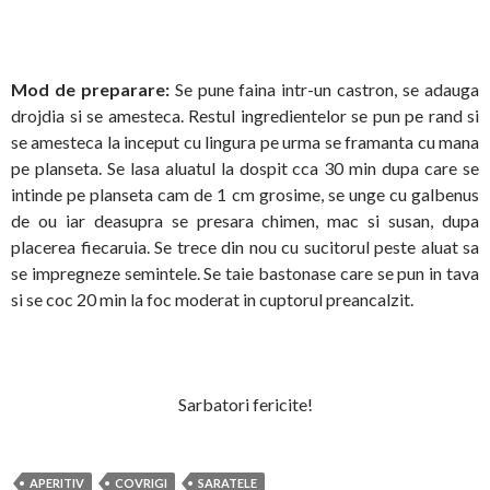
Mod de preparare:
Se pune faina intr-un castron, se adauga
drojdia si se amesteca. Restul ingredientelor se pun pe rand si
se amesteca la inceput cu lingura pe urma se framanta cu mana
pe planseta. Se lasa aluatul la dospit cca 30 min dupa care se
intinde pe planseta cam de 1 cm grosime, se unge cu galbenus
de ou iar deasupra se presara chimen, mac si susan, dupa
placerea fiecaruia. Se trece din nou cu sucitorul peste aluat sa
se impregneze semintele. Se taie bastonase care se pun in tava
si se coc 20 min la foc moderat in cuptorul preancalzit.
Sarbatori fericite!
APERITIV
COVRIGI
SARATELE