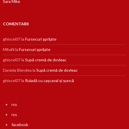
Sara Mike
COMENTARII
ghiocel07
la
Fursecuri șprițate
MihaN
la
Fursecuri șprițate
ghiocel07
la
Supă cremă de dovleac
Daniela Blendea
la
Supă cremă de dovleac
ghiocel07
la
Ruladă cu cașcaval și șuncă
rss
rss
facebook