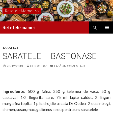
Caută
Retetele mamei
SARI
MENIU
LA
PRINCI
CONȚINUT
SARATELE
SARATELE – BASTONASE
23/12/2013
GHIOCEL07
LASĂ UN COMENTARIU
Ingrediente:
500 g faina, 250 g telemea de vaca, 50 g
cascaval, 1/2 lingurita sare, 75 ml lapte caldut, 2 linguri
margarina topita, 1 plic drojdie uscata Dr Oetker, 2 oua intregi,
chimen, susan, mac, galbenus se ou pentru uns saratelele