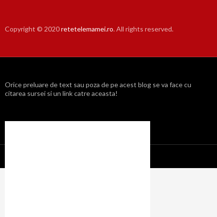
Copyright © 2020
retetelemamei.ro
. All rights reserved.
Orice preluare de text sau poza de pe acest blog se va face cu
citarea sursei si un link catre aceasta!
Propulsat cu mândrie de WordPress