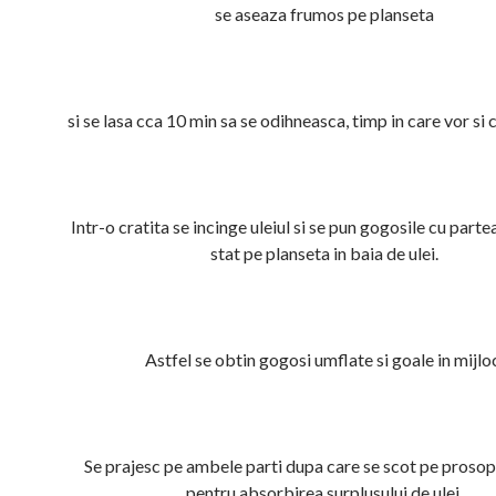
se aseaza frumos pe planseta
si se lasa cca 10 min sa se odihneasca, timp in care vor si 
Intr-o cratita se incinge uleiul si se pun gogosile cu parte
stat pe planseta in baia de ulei.
Astfel se obtin gogosi umflate si goale in mijlo
Se prajesc pe ambele parti dupa care se scot pe prosop
pentru absorbirea surplusului de ulei.