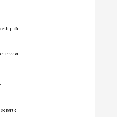
creste putin.
a cu care au
c.
 de hartie