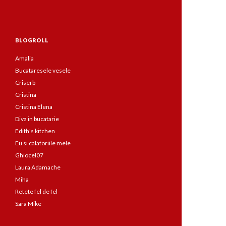
BLOGROLL
Amalia
Bucataresele vesele
Criserb
Cristina
Cristina Elena
Diva in bucatarie
Edith's kitchen
Eu si calatoriile mele
Ghiocel07
Laura Adamache
Miha
Retete fel de fel
Sara Mike