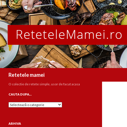
Caută
Retetele mamei
O colectie de retete simple, usor de facut acasa
CAUTA DUPA…
Cauta
dupa…
ARHIVA