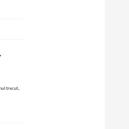
”
ul trecut..