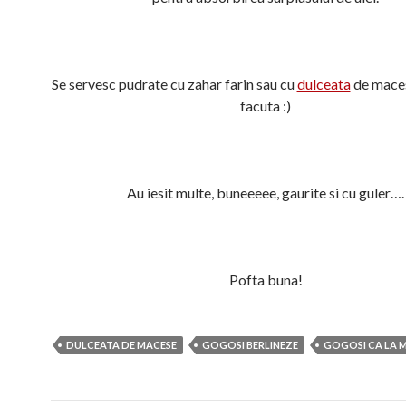
Se servesc pudrate cu zahar farin sau cu
dulceata
de maces
facuta :)
Au iesit multe, buneeeee, gaurite si cu guler….
Pofta buna!
DULCEATA DE MACESE
GOGOSI BERLINEZE
GOGOSI CA LA 