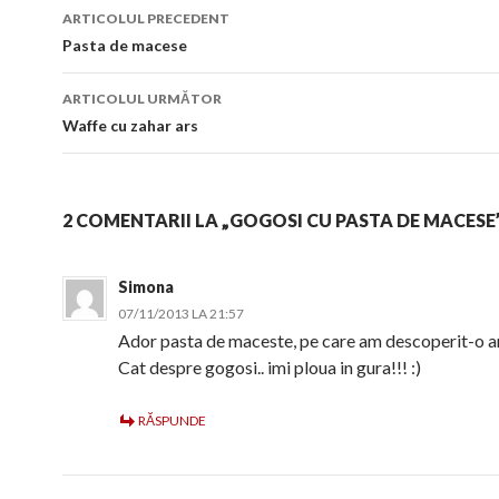
Navigare
ARTICOLUL PRECEDENT
în
Pasta de macese
articol
ARTICOLUL URMĂTOR
Waffe cu zahar ars
2 COMENTARII LA „GOGOSI CU PASTA DE MACESE
Simona
07/11/2013 LA 21:57
Ador pasta de maceste, pe care am descoperit-o an
Cat despre gogosi.. imi ploua in gura!!! :)
RĂSPUNDE