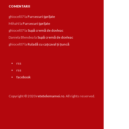
COMENTARII
ghiocel07
la
Fursecuri șprițate
MihaN
la
Fursecuri șprițate
ghiocel07
la
Supă cremă de dovleac
Daniela Blendea
la
Supă cremă de dovleac
ghiocel07
la
Ruladă cu cașcaval și șuncă
rss
rss
facebook
Copyright © 2020
retetelemamei.ro
. All rights reserved.