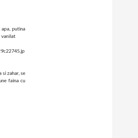
 apa, putina
r vanilat
 si zahar, se
une faina cu