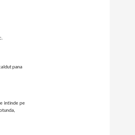
c.
 caldut pana
e intinde pe
rotunda,