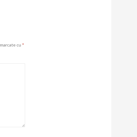
t marcate cu
*