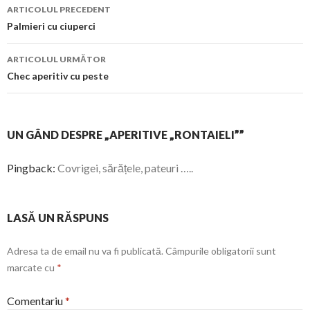
Navigare
ARTICOLUL PRECEDENT
în
Palmieri cu ciuperci
articol
ARTICOLUL URMĂTOR
Chec aperitiv cu peste
UN GÂND DESPRE „APERITIVE „RONTAIELI””
Pingback:
Covrigei, sărățele, pateuri …..
LASĂ UN RĂSPUNS
Adresa ta de email nu va fi publicată.
Câmpurile obligatorii sunt
marcate cu
*
Comentariu
*