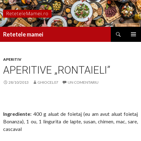
Caută
Retetele mamei
SARI
MENIU
LA
PRINCI
CONȚINUT
APERITIV
APERITIVE „RONTAIELI”
28/10/2013
GHIOCEL07
UN COMENTARIU
Ingrediente:
400 g aluat de foietaj (eu am avut aluat foietaj
Bonanza), 1 ou, 1 lingurita de lapte, susan, chimen, mac, sare,
cascaval