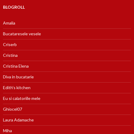
BLOGROLL
Amalia
Bucataresele vesele
Criserb
Cristina
Cristina Elena
Diva in bucatarie
Edith's kitchen
Eu si calatoriile mele
Ghiocel07
Laura Adamache
Miha