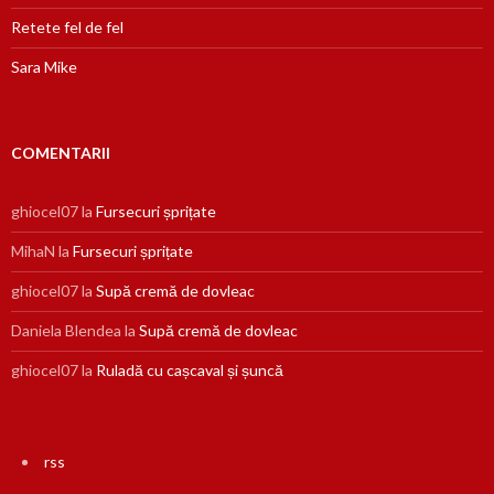
Retete fel de fel
Sara Mike
COMENTARII
ghiocel07
la
Fursecuri șprițate
MihaN
la
Fursecuri șprițate
ghiocel07
la
Supă cremă de dovleac
Daniela Blendea
la
Supă cremă de dovleac
ghiocel07
la
Ruladă cu cașcaval și șuncă
rss