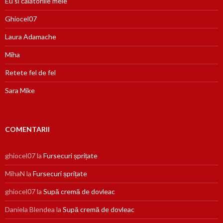
Eu si calatoriile mele
Ghiocel07
Laura Adamache
Miha
Retete fel de fel
Sara Mike
COMENTARII
ghiocel07
la
Fursecuri șprițate
MihaN
la
Fursecuri șprițate
ghiocel07
la
Supă cremă de dovleac
Daniela Blendea
la
Supă cremă de dovleac