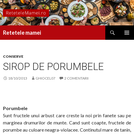
Caută
Retetele mamei
SARI
MENIU
LA
PRINCI
CONȚINUT
CONSERVE
SIROP DE PORUMBELE
18/10/2013
GHIOCEL07
2 COMENTARII
Porumbele
Sunt fructele unui arbust care creste la noi prin fanete sau pe
marginea drumurilor de munte. Cand sunt coapte, fructele de
porumbe au culoare neagra-violacee. Continutul mare de tanin,