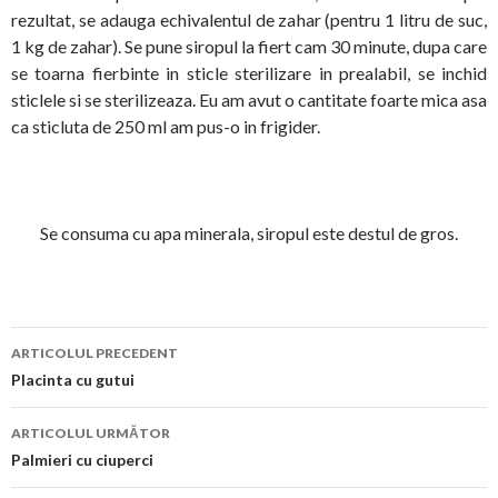
rezultat, se adauga echivalentul de zahar (pentru 1 litru de suc,
1 kg de zahar). Se pune siropul la fiert cam 30 minute, dupa care
se toarna fierbinte in sticle sterilizare in prealabil, se inchid
sticlele si se sterilizeaza. Eu am avut o cantitate foarte mica asa
ca sticluta de 250 ml am pus-o in frigider.
Se consuma cu apa minerala, siropul este destul de gros.
Navigare
ARTICOLUL PRECEDENT
în
Placinta cu gutui
articol
ARTICOLUL URMĂTOR
Palmieri cu ciuperci