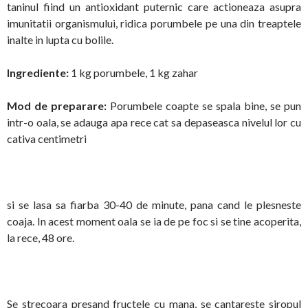
taninul fiind un antioxidant puternic care actioneaza asupra
imunitatii organismului, ridica porumbele pe una din treaptele
inalte in lupta cu bolile.
Ingrediente:
1 kg porumbele, 1 kg zahar
Mod de preparare:
Porumbele coapte se spala bine, se pun
intr-o oala, se adauga apa rece cat sa depaseasca nivelul lor cu
cativa centimetri
si se lasa sa fiarba 30-40 de minute, pana cand le plesneste
coaja. In acest moment oala se ia de pe foc si se tine acoperita,
la rece, 48 ore.
Se strecoara presand fructele cu mana, se cantareste siropul