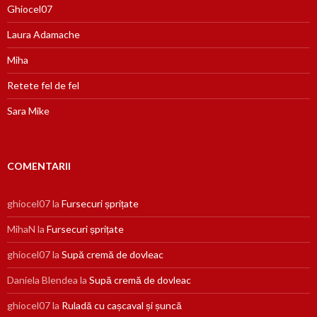
Ghiocel07
Laura Adamache
Miha
Retete fel de fel
Sara Mike
COMENTARII
ghiocel07
la
Fursecuri șprițate
MihaN
la
Fursecuri șprițate
ghiocel07
la
Supă cremă de dovleac
Daniela Blendea
la
Supă cremă de dovleac
ghiocel07
la
Ruladă cu cașcaval și șuncă