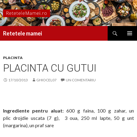
Caută
Retetele mamei
SARI
MENIU
LA
PRINCI
CONȚINUT
PLACINTA
PLACINTA CU GUTUI
17/10/2013
GHIOCEL07
UN COMENTARIU
Ingrediente pent
ru aluat:
600 g faina, 100 g zahar, un
plic drojdie uscata (7 g), 3 oua, 250 ml lapte, 50 g unt
(margarina), un praf sare