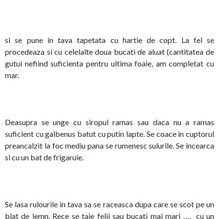
si se pune in tava tapetata cu hartie de copt. La fel se
procedeaza si cu celelalte doua bucati de aluat (cantitatea de
gutui nefiind suficienta pentru ultima foaie, am completat cu
mar.
Deasupra se unge cu siropul ramas sau daca nu a ramas
suficient cu galbenus batut cu putin lapte. Se coace in cuptorul
preancalzit la foc mediu pana se rumenesc sulurile. Se incearca
si cu un bat de frigaruie.
Se lasa rulourile in tava sa se raceasca dupa care se scot pe un
blat de lemn. Rece se taie felii sau bucati mai mari …. cu un