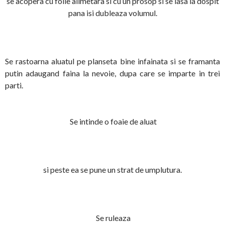
se acopera cu folie alimetara si cu un prosop si se lasa la dospit
pana isi dubleaza volumul.
Se rastoarna aluatul pe planseta bine infainata si se framanta
putin adaugand faina la nevoie, dupa care se imparte in trei
parti.
Se intinde o foaie de aluat
si peste ea se pune un strat de umplutura.
Se ruleaza