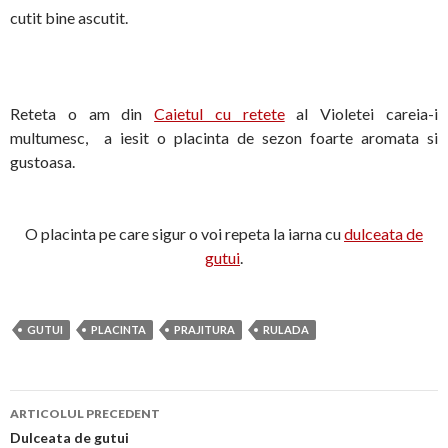
cutit bine ascutit.
Reteta o am din
Caietul cu retete
al Violetei careia-i
multumesc, a iesit o placinta de sezon foarte aromata si
gustoasa.
O placinta pe care sigur o voi repeta la iarna cu
dulceata de
gutui
.
GUTUI
PLACINTA
PRAJITURA
RULADA
Navigare
ARTICOLUL PRECEDENT
în
Dulceata de gutui