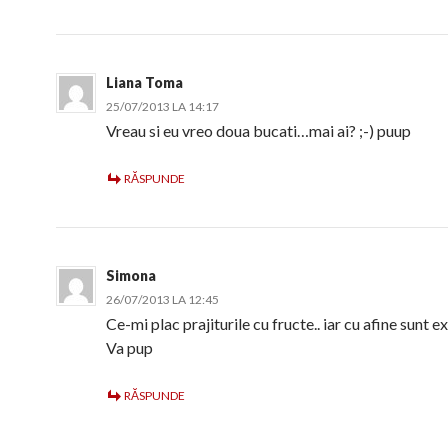
Liana Toma
25/07/2013 LA 14:17
Vreau si eu vreo doua bucati…mai ai? ;-) puup
RĂSPUNDE
Simona
26/07/2013 LA 12:45
Ce-mi plac prajiturile cu fructe.. iar cu afine sunt e
Va pup
RĂSPUNDE