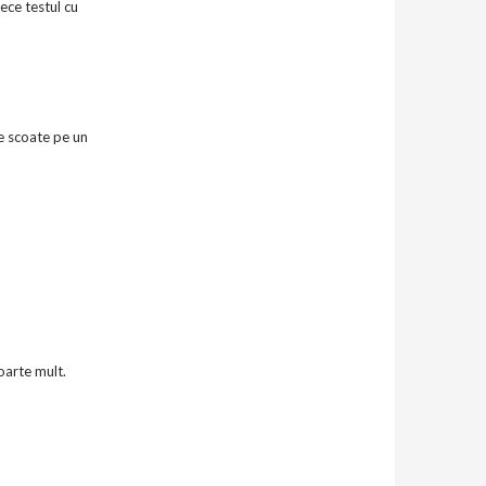
ece testul cu
se scoate pe un
oarte mult.