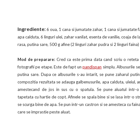
Ingrediente:
6 oua,
1 cana si jumatate zahar,
1 cana si jumatate f
apa calduta,
6 linguri ulei,
zahar vanilat,
esenta de vanilie,
coaja de l
rasa,
putina sare,
500 g afine (2 linguri zahar pudra si 2 linguri faina)
Mod de preparare:
Cred ca este prima data cand scriu o reteta 
fotografii pe etape. Este de fapt un
pandispan
simplu. Albusurile s
putina sare.
Dupa ce albusurile s-au intarit, se pune zaharul puti
compozitia rezultata se adauga galbenusurile, apa calduta, uleiul, a
amestecand de jos in sus cu o spatula.
Se pune aluatul intr-
tapetata cu hartie de copt.
Afinele se spala bine si se lasa intr-o s
se scurga bine de apa.
Se pun intr-un castron si se amesteca cu fain
care se imprastie p
este aluat.