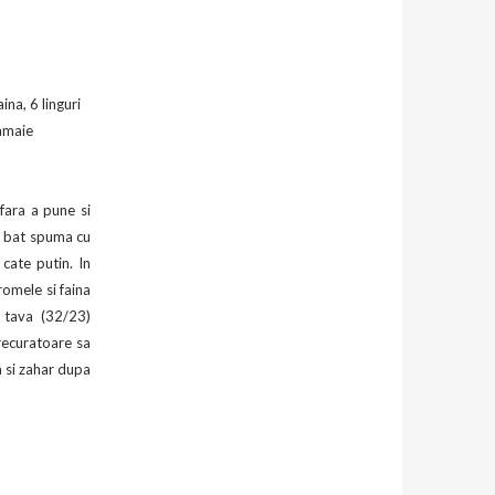
aina,
6 linguri
amaie
fara a pune si
e bat spuma cu
n cate putin.
In
romele si faina
o tava (32/23)
trecuratoare sa
a si zahar dupa