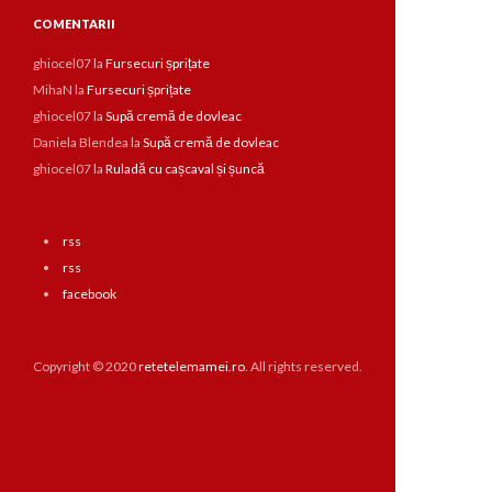
COMENTARII
ghiocel07
la
Fursecuri șprițate
MihaN
la
Fursecuri șprițate
ghiocel07
la
Supă cremă de dovleac
Daniela Blendea
la
Supă cremă de dovleac
ghiocel07
la
Ruladă cu cașcaval și șuncă
rss
rss
facebook
Copyright © 2020
retetelemamei.ro
. All rights reserved.