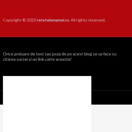
Copyright © 2020
retetelemamei.ro
. All rights reserved.
Orice preluare de text sau poza de pe acest blog se va face cu
citarea sursei si un link catre aceasta!
Propulsat cu mândrie de WordPress