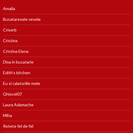
Amalia
Bucataresele vesele
Criserb
Cristina
Cristina Elena
Diva in bucatarie
Edith's kitchen
Eu si calatoriile mele
Ghiocel07
Laura Adamache
Miha
Retete fel de fel