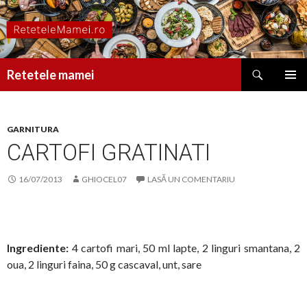
Caută
Retetele mamei
SARI
MENIU
LA
PRINCI
CONȚINUT
GARNITURA
CARTOFI GRATINATI
16/07/2013
GHIOCEL07
LASĂ UN COMENTARIU
Ingrediente:
4 cartofi mari, 50 ml lapte, 2 linguri smantana, 2
oua, 2 linguri faina, 50 g cascaval, unt, sare