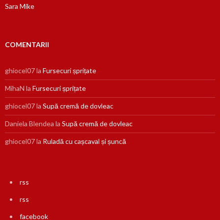
Sara Mike
COMENTARII
ghiocel07
la
Fursecuri șprițate
MihaN
la
Fursecuri șprițate
ghiocel07
la
Supă cremă de dovleac
Daniela Blendea
la
Supă cremă de dovleac
ghiocel07
la
Ruladă cu cașcaval și șuncă
rss
rss
facebook