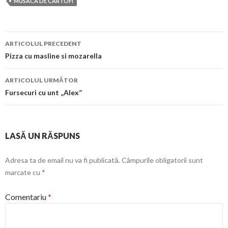
MUSACA DE CARTOFI
Navigare
ARTICOLUL PRECEDENT
în
Pizza cu masline si mozarella
articol
ARTICOLUL URMĂTOR
Fursecuri cu unt „Alex”
LASĂ UN RĂSPUNS
Adresa ta de email nu va fi publicată.
Câmpurile obligatorii sunt
marcate cu
*
Comentariu
*