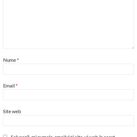
Nume
*
Email
*
Site web
Salvează-mi numele, emailul și site-ul web în acest