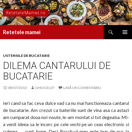
Caută
Retetele mamei
SARI
MENIU
LA
PRINCI
CONȚINUT
USTENSILE DE BUCATARIE
DILEMA CANTARULUI DE
BUCATARIE
08/07/2013
GHIOCEL07
LASĂ UN COMENTARIU
Ieri cand sa fac ceva dulce vad ca nu mai functioneaza cantarul
de bucatarie. Am crezut ca bateriile sunt de vina asa ca astazi
am cumparat doua noi-noute, le-am montat si tot degeaba. Mi-
a venit ideea sa le incerc pe cele vechi pe un ceas electronic si
culmea …. sunt bune. Deci Bosch-ul meu este bun de pus la