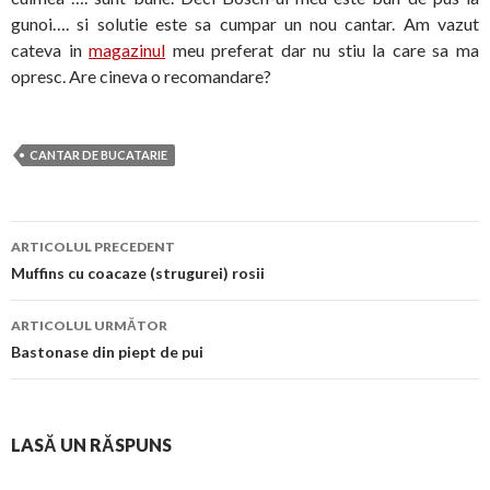
gunoi…. si solutie este sa cumpar un nou cantar. Am vazut
cateva in
magazinul
meu preferat dar nu stiu la care sa ma
opresc. Are cineva o recomandare?
CANTAR DE BUCATARIE
Navigare
ARTICOLUL PRECEDENT
în
Muffins cu coacaze (strugurei) rosii
articol
ARTICOLUL URMĂTOR
Bastonase din piept de pui
LASĂ UN RĂSPUNS