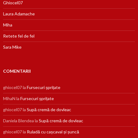
Ghiocel07
Laura Adamache
Miha
Retete fel de fel
Sara Mike
COMENTARII
ghiocel07
la
Fursecuri șprițate
MihaN
la
Fursecuri șprițate
ghiocel07
la
Supă cremă de dovleac
Daniela Blendea
la
Supă cremă de dovleac
ghiocel07
la
Ruladă cu cașcaval și șuncă