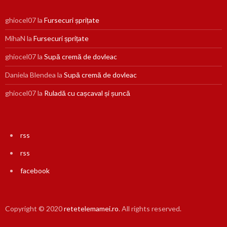
ghiocel07
la
Fursecuri șprițate
MihaN
la
Fursecuri șprițate
ghiocel07
la
Supă cremă de dovleac
Daniela Blendea
la
Supă cremă de dovleac
ghiocel07
la
Ruladă cu cașcaval și șuncă
rss
rss
facebook
Copyright © 2020
retetelemamei.ro
. All rights reserved.