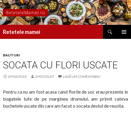
Caută
Retetele mamei
SARI
MENIU
LA
PRINCI
CONȚINUT
BAUTURI
SOCATA CU FLORI USCATE
29/06/2013
GHIOCEL07
LASĂ UN COMENTARIU
Pentru ca nu am fost acasa cand florile de soc erau prezente in
bogatele tufe de pe marginea drumului, am primit cateva
buchetele uscate din care am facut o socata destul de reusita.