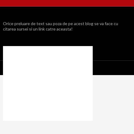
Orice preluare de text sau poza de pe acest blog se va face cu
citarea sursei si un link catre aceasta!
Propulsat cu mândrie de WordPress