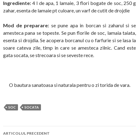
Ingrediente:
4 l de apa, 1 lamaie, 3 flori bogate de soc, 250 g
zahar, esenta de lamaie pt culoare, un varf de cutit de drojdie
Mod de preparare:
se pune apa in borcan si zaharul si se
amesteca pana se topeste. Se pun florile de soc, lamaia taiata,
esenta si drojdia. Se acopera borcanul cu o farfurie si se lasa la
soare cateva zile, timp in care se amesteca zilnic. Cand este
gata socata, se strecoara si se seveste rece.
O bautura sanatoasa si naturala pentru o zi torida de vara.
SOC
SOCATA
Navigare
ARTICOLUL PRECEDENT