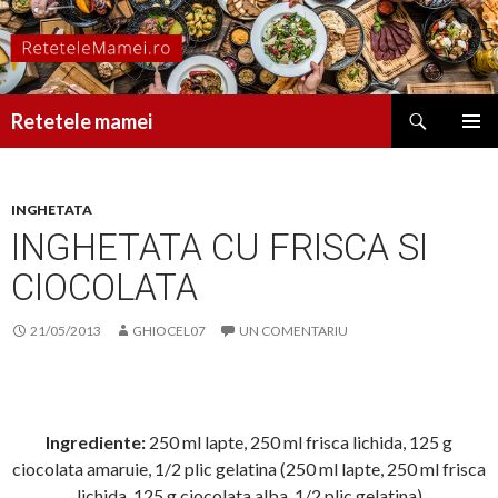
Caută
Retetele mamei
SARI
MENIU
LA
PRINCI
CONȚINUT
INGHETATA
INGHETATA CU FRISCA SI
CIOCOLATA
21/05/2013
GHIOCEL07
UN COMENTARIU
Ingrediente:
250 ml lapte, 250 ml frisca lichida, 125 g
ciocolata amaruie, 1/2 plic gelatina (250 ml lapte, 250 ml frisca
lichida, 125 g ciocolata alba, 1/2 plic gelatina)