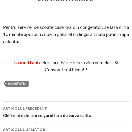
Pentru servire se scoate caserola din congelator, se lasa circa
10 minute apoi pun cupe in paharel cu lingura tinuta putin in apa
calduta.
La multi ani
celor care-isi serbeaza ziua numelui – Sf.
Constantin si Elena!!!
INGHETATA
Navigare
ARTICOLUL PRECEDENT
în
Chiftelute de ton cu garnitura de varza calita
articol
ARTICOLUL URMĂTOR