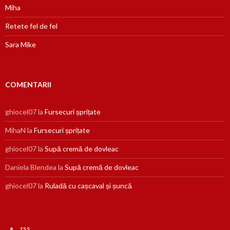
Miha
Retete fel de fel
Sara Mike
COMENTARII
ghiocel07
la
Fursecuri șprițate
MihaN
la
Fursecuri șprițate
ghiocel07
la
Supă cremă de dovleac
Daniela Blendea
la
Supă cremă de dovleac
ghiocel07
la
Ruladă cu cașcaval și șuncă
rss