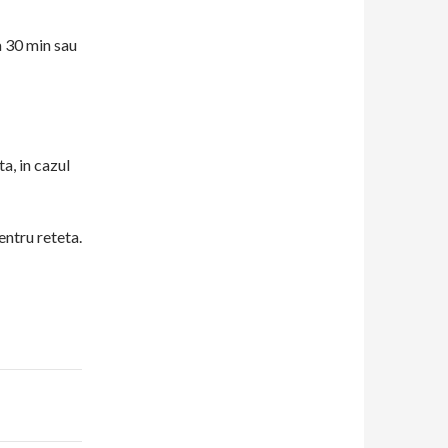
a 30 min sau
a, in cazul
ntru reteta.