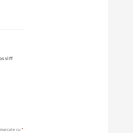
s si ff
t marcate cu
*