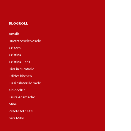
BLOGROLL
Amalia
Bucataresele vesele
Criserb
Cristina
Cristina Elena
Diva in bucatarie
Edith's kitchen
Eu si calatoriile mele
Ghiocel07
Laura Adamache
Miha
Retete fel de fel
Sara Mike