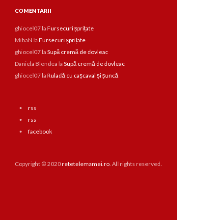
COMENTARII
ghiocel07
la
Fursecuri șprițate
MihaN
la
Fursecuri șprițate
ghiocel07
la
Supă cremă de dovleac
Daniela Blendea
la
Supă cremă de dovleac
ghiocel07
la
Ruladă cu cașcaval și șuncă
rss
rss
facebook
Copyright © 2020
retetelemamei.ro
. All rights reserved.