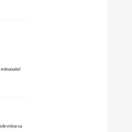
e minunate!
inde mina sa