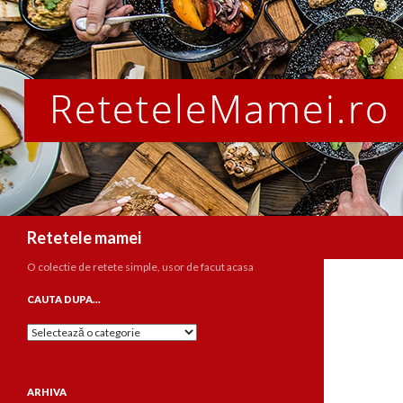
Caută
Retetele mamei
O colectie de retete simple, usor de facut acasa
CAUTA DUPA…
Cauta
dupa…
ARHIVA