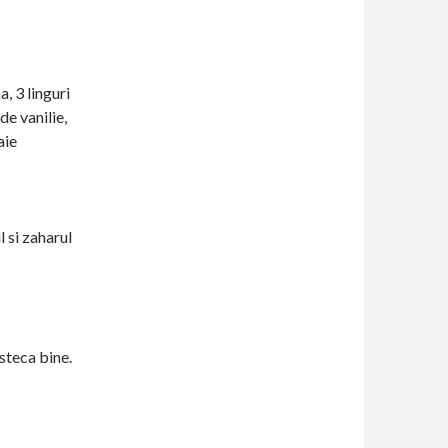
a, 3 linguri
de vanilie,
aie
 si zaharul
steca bine.