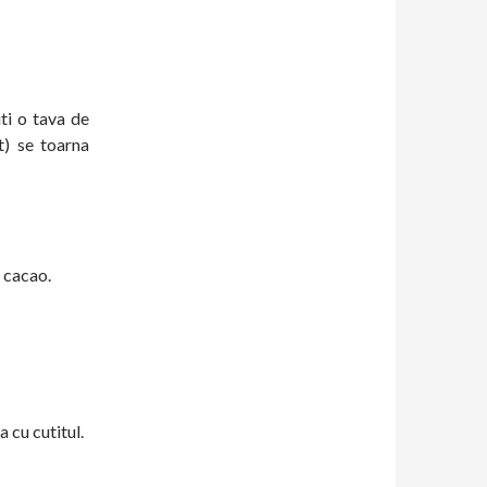
iti o tava de
t) se toarna
 cacao.
 cu cutitul.