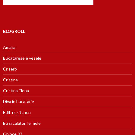
BLOGROLL
Amalia
Bucataresele vesele
Criserb
Cristina
Cristina Elena
Diva in bucatarie
Edith's kitchen
Eu si calatoriile mele
Ghiocel07