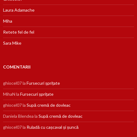
Laura Adamache
Miha
Retete fel de fel
Sara Mike
COMENTARII
ghiocel07
la
Fursecuri șprițate
MihaN
la
Fursecuri șprițate
ghiocel07
la
Supă cremă de dovleac
Daniela Blendea
la
Supă cremă de dovleac
ghiocel07
la
Ruladă cu cașcaval și șuncă