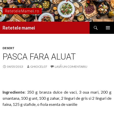
Caută
Retetele mamei
SARI
MENIU
LA
PRINCI
CONȚINUT
DESERT
PASCA FARA ALUAT
04/05/2013
GHIOCEL07
LASĂ UN COMENTARIU
Ingrediente:
350 g branza dulce de vaci, 3 oua mari, 200 g
smantana, 100 g unt, 100 g zahar, 2 linguri de gris si 2 linguri de
faina, 125 g stafide, o fiola esenta de vanilie