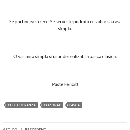
Se portioneaza rece. Se serveste pudrata cu zahar sau asa
simpla.
O varianta simpla si usor de realizat, la pasca clasica.
Paste Fericit!
CHEC CU BRANZA
COZONAC
PASCA
Navigare
ARTICOLUL PRECEDENT