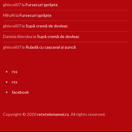
ghiocel07
la
Fursecuri șprițate
MihaN
la
Fursecuri șprițate
ghiocel07
la
Supă cremă de dovleac
Daniela Blendea
la
Supă cremă de dovleac
ghiocel07
la
Ruladă cu cașcaval și șuncă
rss
rss
facebook
Copyright © 2020
retetelemamei.ro
. All rights reserved.