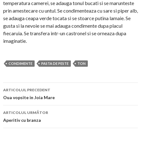
temperatura camerei, se adauga tonul bucati si se marunteste
prin amestecare cu untul. Se condimenteaza cu sare si piper alb,
se adauga ceapa verde tocata si se stoarce putina lamaie. Se
gusta si la nevoie se mai adauga condimente dupa placul
fiecaruia. Se transfera intr-un castronel si se orneaza dupa
imaginatie.
CONDIMENTE
PASTA DE PESTE
TON
Navigare
ARTICOLUL PRECEDENT
în
Oua vopsite in Joia Mare
articol
ARTICOLUL URMĂTOR
Aperitiv cu branza