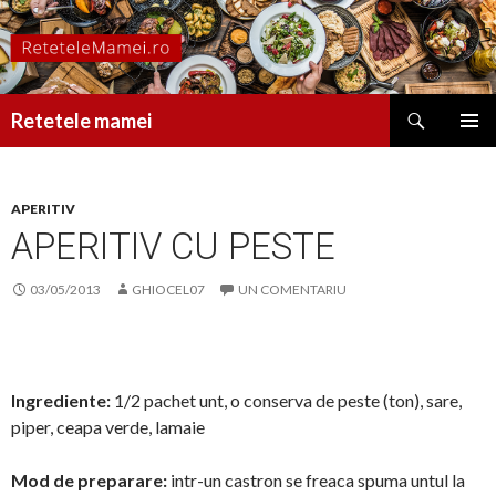
Caută
Retetele mamei
SARI
MENIU
LA
PRINCI
CONȚINUT
APERITIV
APERITIV CU PESTE
03/05/2013
GHIOCEL07
UN COMENTARIU
Ingrediente:
1/2 pachet unt, o conserva de peste (ton), sare,
piper, ceapa verde, lamaie
Mod de preparare:
intr-un castron se freaca spuma untul la