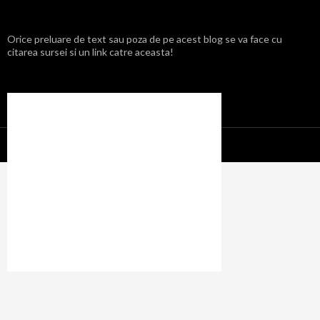
Orice preluare de text sau poza de pe acest blog se va face cu
citarea sursei si un link catre aceasta!
Propulsat cu mândrie de WordPress