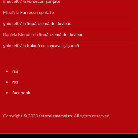
ghiocel07
la
Fursecuri șprițate
MihaN
la
Fursecuri șprițate
ghiocel07
la
Supă cremă de dovleac
Daniela Blendea
la
Supă cremă de dovleac
ghiocel07
la
Ruladă cu cașcaval și șuncă
rss
rss
facebook
Copyright © 2020
retetelemamei.ro
. All rights reserved.