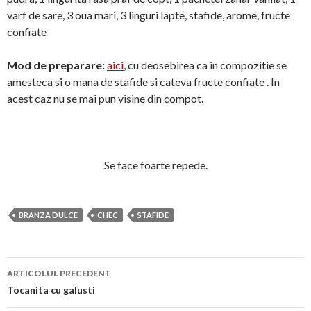
varf de sare, 3 oua mari, 3 linguri lapte, stafide, arome, fructe
confiate
Mod de preparare:
aici
, cu deosebirea ca in compozitie se
amesteca si o mana de stafide si cateva fructe confiate . In
acest caz nu se mai pun visine din compot.
Se face foarte repede.
BRANZA DULCE
CHEC
STAFIDE
Navigare
ARTICOLUL PRECEDENT
în
Tocanita cu galusti