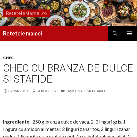
Caută
Retetele mamei
SARI
MENIU
LA
PRINCI
CONȚINUT
CHEC
CHEC CU BRANZA DE DULCE
SI STAFIDE
02/04/2013
GHIOCEL07
LASĂ UN COMENTARIU
Ingrediente:
250 g branza dulce de vaca, 2-3 linguri gris, 1
lingura cu amidon alimentar, 2 linguri zahar tos, 2 linguri zahar
pudra, 1 lingurita rasa praf de copt, 1 pachetel zahar vanilat, 1