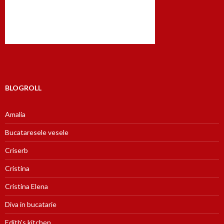
BLOGROLL
Amalia
Bucataresele vesele
Criserb
Cristina
Cristina Elena
Diva in bucatarie
Edith's kitchen