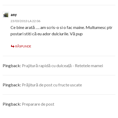
any
23/03/2013 LA 22:06
Ce bine arată …. am scris-o si o fac maine. Multumesc ptr
postari stiti că eu ador dulciurile. Vă pup
RĂSPUNDE
Pingback:
Prajitură rapidă cu dulceață - Retetele mamei
Pingback:
Prăjitură de post cu fructe uscate
Pingback:
Preparare de post