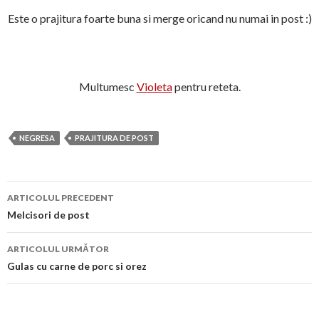
Este o prajitura foarte buna si merge oricand nu numai in post :)
Multumesc
Violeta
pentru reteta.
NEGRESA
PRAJITURA DE POST
Navigare
ARTICOLUL PRECEDENT
în
Melcisori de post
articol
ARTICOLUL URMĂTOR
Gulas cu carne de porc si orez