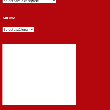
dupa…
ARHIVA
Arhiva