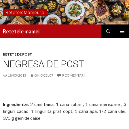
Caută
Retetele mamei
SARI
MENIU
LA
PRINCI
CONȚINUT
RETETE DE POST
NEGRESA DE POST
18/03/2013
GHIOCEL07
9 COMENTARII
Ingrediente:
2 cani faina, 1 cana zahar , 1 cana merisoare , 3
linguri cacao, 1 lingurita praf copt, 1 cana apa, 1/2 cana ulei,
375 g gem de caise