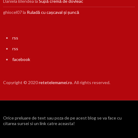
Daniela Blendea
la
Supă cremă de dovleac
ghiocel07
la
Ruladă cu cașcaval și șuncă
rss
rss
facebook
Copyright © 2020
retetelemamei.ro
. All rights reserved.
Orice preluare de text sau poza de pe acest blog se va face cu
citarea sursei si un link catre aceasta!