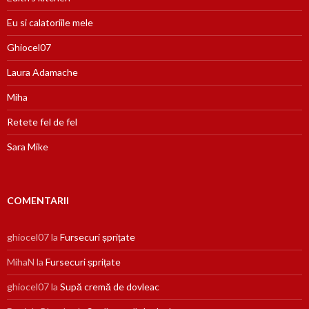
Eu si calatoriile mele
Ghiocel07
Laura Adamache
Miha
Retete fel de fel
Sara Mike
COMENTARII
ghiocel07
la
Fursecuri șprițate
MihaN
la
Fursecuri șprițate
ghiocel07
la
Supă cremă de dovleac