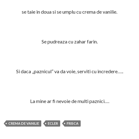
se taie in doua si se umplu cu crema de vanilie.
Se pudreaza cu zahar farin.
Si daca „paznicul” va da voie, serviti cu incredere…..
La mine ar fi nevoie de multi paznici….
CREMA DE VANILIE
ECLER
FRISCA