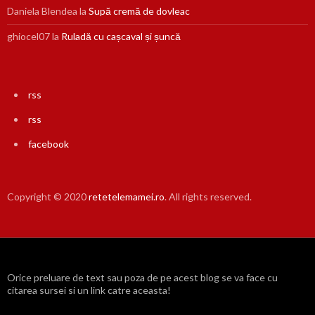
Daniela Blendea
la
Supă cremă de dovleac
ghiocel07
la
Ruladă cu cașcaval și șuncă
rss
rss
facebook
Copyright © 2020
retetelemamei.ro
. All rights reserved.
Orice preluare de text sau poza de pe acest blog se va face cu
citarea sursei si un link catre aceasta!