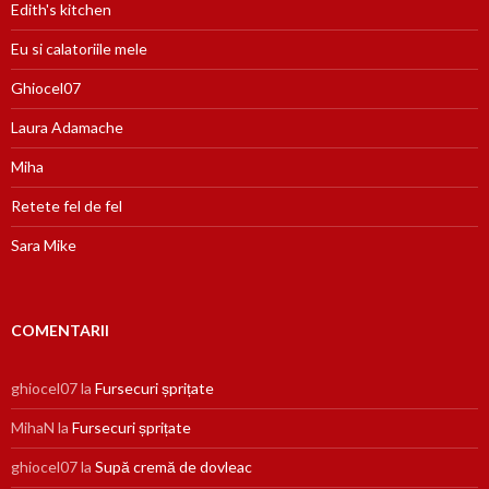
Edith's kitchen
Eu si calatoriile mele
Ghiocel07
Laura Adamache
Miha
Retete fel de fel
Sara Mike
COMENTARII
ghiocel07
la
Fursecuri șprițate
MihaN
la
Fursecuri șprițate
ghiocel07
la
Supă cremă de dovleac