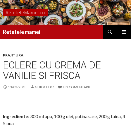
Caută
Retetele mamei
SARI
MENIU
LA
PRINCI
CONȚINUT
PRAJITURA
ECLERE CU CREMA DE
VANILIE SI FRISCA
13/03/2013
GHIOCEL07
UN COMENTARIU
Ingrediente:
300 ml apa, 100 g ulei, putina sare, 200 g faina, 4-
5 oua