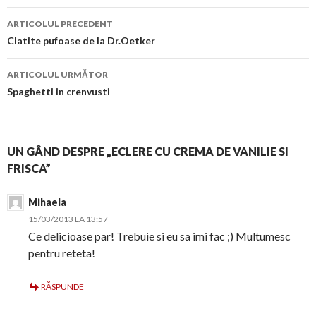
Navigare
ARTICOLUL PRECEDENT
în
Clatite pufoase de la Dr.Oetker
articol
ARTICOLUL URMĂTOR
Spaghetti in crenvusti
UN GÂND DESPRE „ECLERE CU CREMA DE VANILIE SI
FRISCA”
Mihaela
15/03/2013 LA 13:57
Ce delicioase par! Trebuie si eu sa imi fac ;) Multumesc
pentru reteta!
RĂSPUNDE