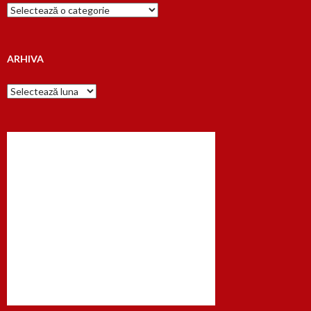
Cauta
dupa…
ARHIVA
Arhiva