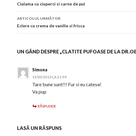
în
Ciulama cu ciuperci si carne de pui
articol
ARTICOLUL URMĂTOR
Eclere cu crema de vanilie si frisca
UN GÂND DESPRE „CLATITE PUFOASE DE LA DR.O
Simona
13/03/2013 LA 21:59
Tare bune sunt!!! Fur si eu cateva!
Va pup
RĂSPUNDE
LASĂ UN RĂSPUNS