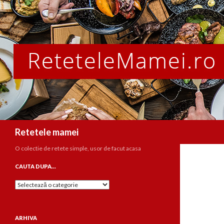
Caută
Retetele mamei
O colectie de retete simple, usor de facut acasa
CAUTA DUPA…
Cauta
dupa…
ARHIVA