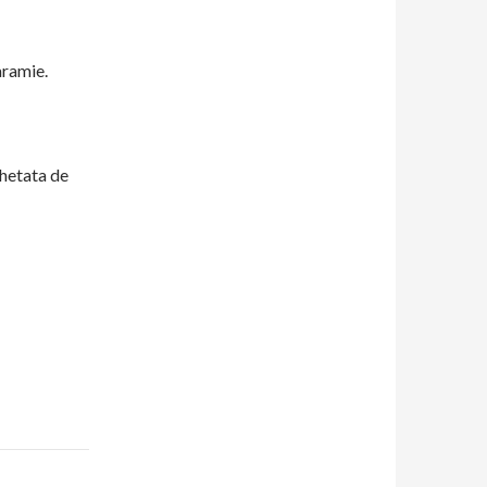
aramie.
ghetata de