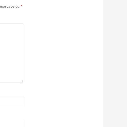
t marcate cu
*