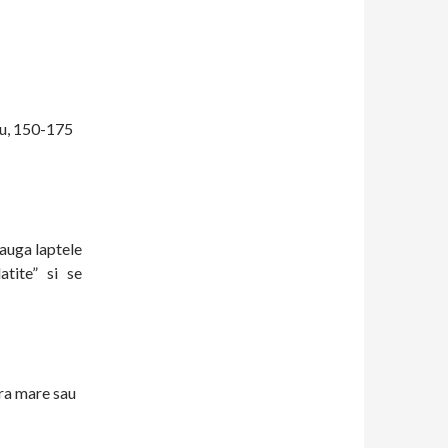
ou, 150-175
dauga laptele
atite” si se
ura mare sau