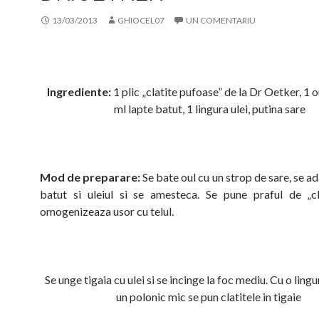
13/03/2013
GHIOCEL07
UN COMENTARIU
Ingrediente:
1 plic „clatite pufoase” de la Dr Oetker, 1 
ml lapte batut, 1 lingura ulei, putina sare
Mod de preparare:
Se bate oul cu un strop de sare, se a
batut si uleiul si se amesteca. Se pune praful de „cl
omogenizeaza usor cu telul.
Se unge tigaia cu ulei si se incinge la foc mediu. Cu o ling
un polonic mic se pun clatitele in tigaie