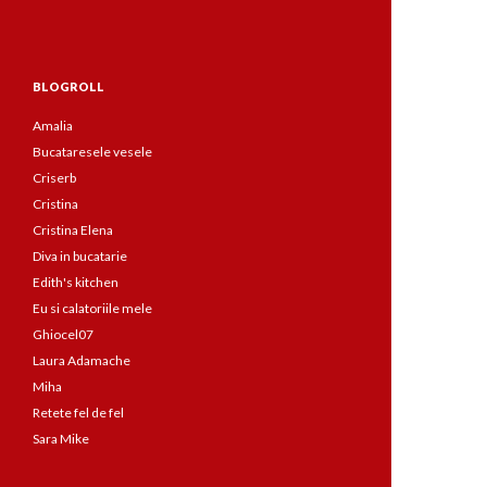
BLOGROLL
Amalia
Bucataresele vesele
Criserb
Cristina
Cristina Elena
Diva in bucatarie
Edith's kitchen
Eu si calatoriile mele
Ghiocel07
Laura Adamache
Miha
Retete fel de fel
Sara Mike