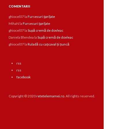
COMENTARII
ghiocel07
la
Fursecuri șprițate
MihaN
la
Fursecuri șprițate
ghiocel07
la
Supă cremă de dovleac
Daniela Blendea
la
Supă cremă de dovleac
ghiocel07
la
Ruladă cu cașcaval și șuncă
rss
rss
facebook
Copyright © 2020
retetelemamei.ro
. All rights reserved.