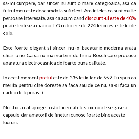
sa-mi cumpere, dar sincer nu sunt o mare cafegioaica, asa ca
filtrul meu este deocamdata suficient. Am inteles ca sunt multe
persoane interesate, asa ca acum cand
discount-ul este de 40%
poate tenteaza mai mult. O reducere de 224 lei nu este de ici de
colo.
Este foarte elegant si sincer intr-o bucatarie moderna arata
chiar bine. Ca sa nu mai vorbim de firma Bosch care produce
aparatura electrocasnica de foarte buna calitate.
In acest moment
pretul
este de 335 le
i
in loc de 559. Eu spun ca
merita pentru cine doreste sa faca sau de ce nu, sa-si faca un
cadou de Iepuras :)
Nu stiu la cat ajunge costul unei cafele si nici unde se gasesc
capsule, dar amatorii de fineturi cunosc foarte bine aceste
lucruri.