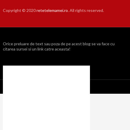
Copyright © 2020
retetelemamei.ro
. All rights reserved.
Orice preluare de text sau poza de pe acest blog se va face cu
citarea sursei si un link catre aceasta!
Propulsat cu mândrie de WordPress