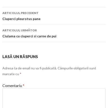
Navigare
ARTICOLUL PRECEDENT
în
Ciuperci pleurotus pane
articol
ARTICOLUL URMĂTOR
Ciulama cu ciuperci si carne de pui
LASĂ UN RĂSPUNS
Adresa ta de email nu va fi publicată.
Câmpurile obligatorii sunt
marcate cu
*
Comentariu
*