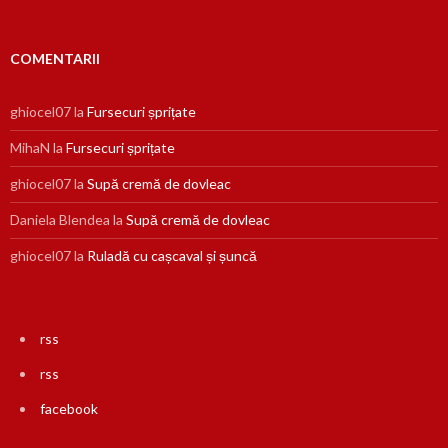
COMENTARII
ghiocel07
la
Fursecuri șprițate
MihaN
la
Fursecuri șprițate
ghiocel07
la
Supă cremă de dovleac
Daniela Blendea
la
Supă cremă de dovleac
ghiocel07
la
Ruladă cu cașcaval și șuncă
rss
rss
facebook