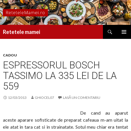
Caută
Retetele mamei
SARI
MENIU
LA
PRINCI
CONȚINUT
CADOU
ESPRESSORUL BOSCH
TASSIMO LA 335 LEI DE LA
559
12/03/2013
GHIOCEL07
LASĂ UN COMENTARIU
De cand au aparut
aceste aparare sofisticate de preparat cafeaua m-am uitat la
ele atat in tara cat si in strainatate. Sotul meu chiar era tentat