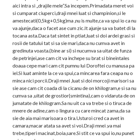
aici intra si „drajile mele”.Sa incepem.Primadata meret voi
si cumparat ciuperci,draji mnei luat si champinion,si le
amestecati(0,5kg+0,5kg)ma ,nu is multe,ca va spui io ca nu
va ajunje,daca o facet ase cum zic.It ajunje sa va batet di la
tocana asta.Daca tat sintet in ptiat,luat si doi ardei grasi si
rosii de tatului tat si sa sie mari,daca nu cumva avet in
gredinuta voasta.(bine ar si) si nucumva sa uitat de funza
de petrinjei,ase cam cit va inchepe su brat si bineintales
doaua cepe mari cam cit pumnu lui Doroftei cu manusa pa
iel.Si luat aminte la ce va spui,ca mincarea fara ceapa nu o
minca nici porcii.Draji mnei ,luat si doi morcoji marisori sa
sie ase cam cit coada di la cicanu de on khilogram,e si sa nu
cumva sa ,uitat de grostior(smintina),cam o vidaruta de on
jumatate de khilogram.Sa nu uit ca va trebe si o tiruca de
mnere de adine,cam o lingura cu care mincat zama,da sa
sie de aia mai marisoara o tira.Usturoi cred ca avet in
camara,macar atata sa avet si voi.Draji mnei ,va mai
trebe,tiperi macinat,boia,sare.Si stit ce va spui io,nu punet