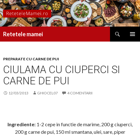
Caută
Retetele mamei
SARI
MENIU
LA
PRINCI
CONȚINUT
PREPARATE CU CARNE DE PUI
CIULAMA CU CIUPERCI SI
CARNE DE PUI
12/03/2013
GHIOCEL07
4 COMENTARII
Ingrediente:
1-2 cepe in functie de marime, 200 g ciuperci,
200 g carne de pui, 150 ml smantana, ulei, sare, piper