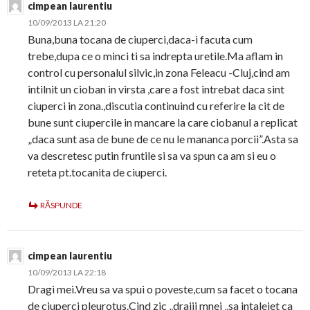
cimpean laurentiu
10/09/2013 LA 21:20
Buna,buna tocana de ciuperci,daca-i facuta cum
trebe,dupa ce o minci ti sa indrepta uretile.Ma aflam in
control cu personalul silvic,in zona Feleacu -Cluj,cind am
intilnit un cioban in virsta ,care a fost intrebat daca sint
ciuperci in zona.,discutia continuind cu referire la cit de
bune sunt ciupercile in mancare la care ciobanul a replicat
„daca sunt asa de bune de ce nu le mananca porcii”.Asta sa
va descretesc putin fruntile si sa va spun ca am si eu o
reteta pt.tocanita de ciuperci.
RĂSPUNDE
cimpean laurentiu
10/09/2013 LA 22:18
Dragi mei.Vreu sa va spui o poveste,cum sa facet o tocana
de ciuperci pleurotus.Cind zic „drajii mnei „sa intalejet ca