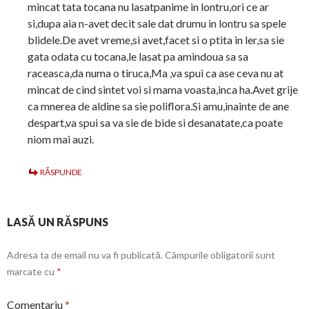
mincat tata tocana nu lasatpanime in lontru,ori ce ar
si,dupa aia n-avet decit sale dat drumu in lontru sa spele
blidele.De avet vreme,si avet,facet si o ptita in ler,sa sie
gata odata cu tocana,le lasat pa amindoua sa sa
raceasca,da numa o tiruca,Ma ,va spui ca ase ceva nu at
mincat de cind sintet voi si mama voasta,inca ha.Avet grije
ca mnerea de aldine sa sie poliflora.Si amu,inainte de ane
despart,va spui sa va sie de bide si desanatate,ca poate
niom mai auzi.
RĂSPUNDE
LASĂ UN RĂSPUNS
Adresa ta de email nu va fi publicată.
Câmpurile obligatorii sunt
marcate cu
*
Comentariu
*