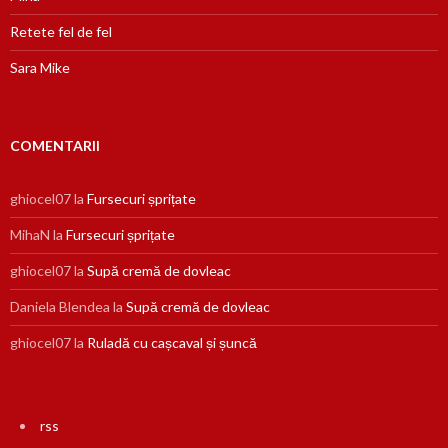
Retete fel de fel
Sara Mike
COMENTARII
ghiocel07
la
Fursecuri șprițate
MihaN
la
Fursecuri șprițate
ghiocel07
la
Supă cremă de dovleac
Daniela Blendea
la
Supă cremă de dovleac
ghiocel07
la
Ruladă cu cașcaval și șuncă
rss