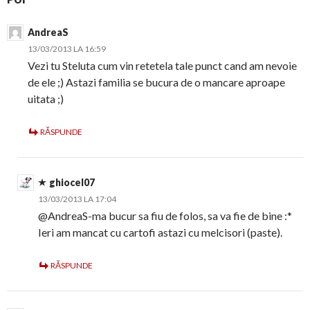
AndreaS
13/03/2013 LA 16:59
Vezi tu Steluta cum vin retetela tale punct cand am nevoie
de ele ;) Astazi familia se bucura de o mancare aproape
uitata ;)
RĂSPUNDE
ghiocel07
13/03/2013 LA 17:04
@AndreaS-ma bucur sa fiu de folos, sa va fie de bine :*
Ieri am mancat cu cartofi astazi cu melcisori (paste).
RĂSPUNDE