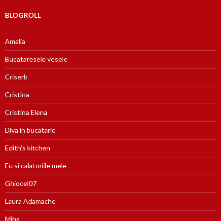
BLOGROLL
Amalia
Bucataresele vesele
Criserb
Cristina
Cristina Elena
Diva in bucatarie
Edith's kitchen
Eu si calatoriile mele
Ghiocel07
Laura Adamache
Miha