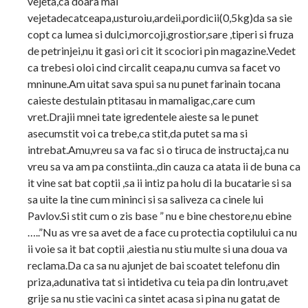
vejeta,ca doara mai
vejetadecatceapa,usturoiu,ardeii,pordicii(0,5kg)da sa sie
copt ca lumea si dulci,morcoji,grostior,sare ,tiperi si fruza
de petrinjei,nu it gasi ori cit it scociori pin magazine.Vedet
ca trebesi oloi cind circalit ceapa,nu cumva sa facet vo
mninune.Am uitat sava spui sa nu punet farinain tocana
caieste destulain ptitasau in mamaligac,care cum
vret.Drajii mnei tate igredentele aieste sa le punet
asecumstit voi ca trebe,ca stit,da putet sa ma si
intrebat.Amu,vreu sa va fac si o tiruca de instructaj,ca nu
vreu sa va am pa constiinta.,din cauza ca atata ii de buna ca
it vine sat bat coptii ,sa ii intiz pa holu di la bucatarie si sa
sa uite la tine cum mininci si sa saliveza ca cinele lui
Pavlov.Si stit cum o zis base ” nu e bine chestore,nu ebine
…..”Nu as vre sa avet de a face cu protectia coptilului ca nu
ii voie sa it bat coptii ,aiestia nu stiu multe si una doua va
reclama.Da ca sa nu ajunjet de bai scoatet telefonu din
priza,adunativa tat si intidetiva cu teia pa din lontru,avet
grije sa nu stie vacini ca sintet acasa si pina nu gatat de