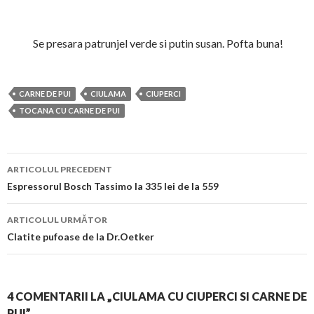
Se presara patrunjel verde si putin susan. Pofta buna!
CARNE DE PUI
CIULAMA
CIUPERCI
TOCANA CU CARNE DE PUI
Navigare
ARTICOLUL PRECEDENT
în
Espressorul Bosch Tassimo la 335 lei de la 559
articol
ARTICOLUL URMĂTOR
Clatite pufoase de la Dr.Oetker
4 COMENTARII LA „CIULAMA CU CIUPERCI SI CARNE DE
PUI”