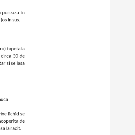
rporeaza in
os in sus.
ru) tapetata
 circa 30 de
ar si se lasa
nuca
ne lichid se
acoperita de
a la racit.