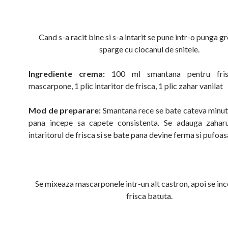
Cand s-a racit bine si s-a intarit se pune intr-o punga gr
sparge cu ciocanul de snitele.
Ingrediente crema:
100 ml smantana pentru fri
mascarpone, 1 plic intaritor de frisca, 1 plic zahar vanilat
Mod de preparare:
Smantana rece se bate cateva minu
pana incepe sa capete consistenta. Se adauga zaharul
intaritorul de frisca si se bate pana devine ferma si pufoas
Se mixeaza mascarponele intr-un alt castron, apoi se i
frisca batuta.