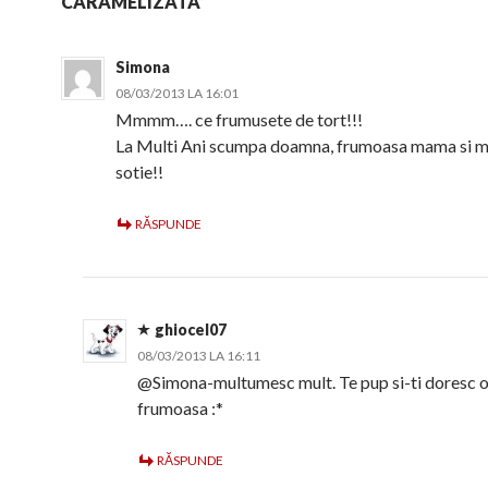
CARAMELIZATA”
Simona
08/03/2013 LA 16:01
Mmmm…. ce frumusete de tort!!!
La Multi Ani scumpa doamna, frumoasa mama si m
sotie!!
RĂSPUNDE
ghiocel07
08/03/2013 LA 16:11
@Simona-multumesc mult. Te pup si-ti doresc o
frumoasa :*
RĂSPUNDE