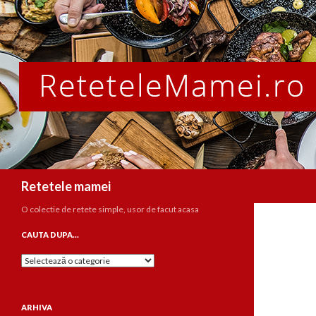
Caută
Retetele mamei
O colectie de retete simple, usor de facut acasa
CAUTA DUPA…
Cauta
dupa…
ARHIVA