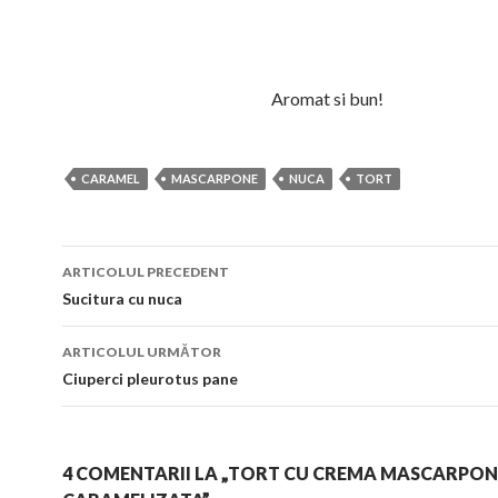
Aromat si bun!
CARAMEL
MASCARPONE
NUCA
TORT
Navigare
ARTICOLUL PRECEDENT
în
Sucitura cu nuca
articol
ARTICOLUL URMĂTOR
Ciuperci pleurotus pane
4 COMENTARII LA „TORT CU CREMA MASCARPONE