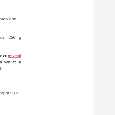
oasa si se
sca, 250 g
te cu
mixerul
 vanilat si
a.
ncorporeaza