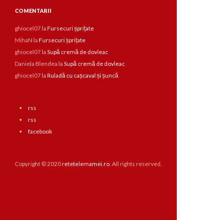
COMENTARII
ghiocel07
la
Fursecuri șprițate
MihaN
la
Fursecuri șprițate
ghiocel07
la
Supă cremă de dovleac
Daniela Blendea
la
Supă cremă de dovleac
ghiocel07
la
Ruladă cu cașcaval și șuncă
rss
rss
facebook
Copyright © 2020
retetelemamei.ro
. All rights reserved.