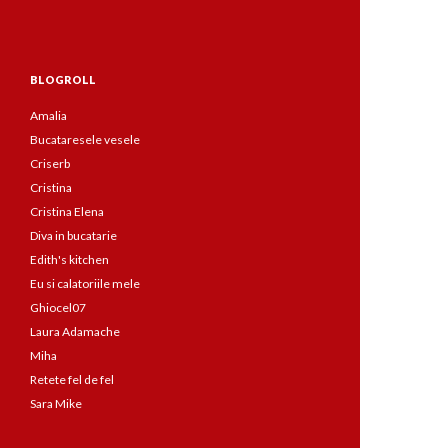
BLOGROLL
Amalia
Bucataresele vesele
Criserb
Cristina
Cristina Elena
Diva in bucatarie
Edith's kitchen
Eu si calatoriile mele
Ghiocel07
Laura Adamache
Miha
Retete fel de fel
Sara Mike