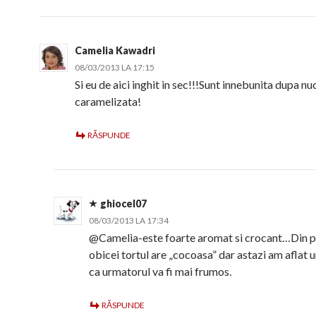
Camelia Kawadri
08/03/2013 LA 17:15
Si eu de aici inghit in sec!!!Sunt innebunita dupa nu
caramelizata!
RĂSPUNDE
ghiocel07
08/03/2013 LA 17:34
@Camelia-este foarte aromat si crocant…Din p
obicei tortul are „cocoasa” dar astazi am aflat 
ca urmatorul va fi mai frumos.
RĂSPUNDE