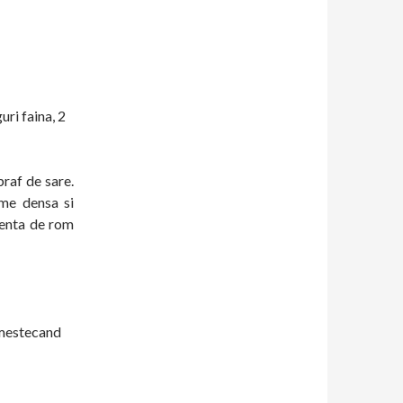
guri faina, 2
raf de sare.
me densa si
senta de rom
amestecand