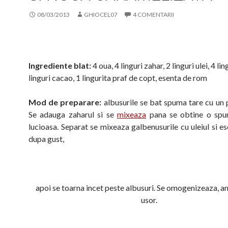
08/03/2013
GHIOCEL07
4 COMENTARII
Ingrediente blat:
4 oua, 4 linguri zahar, 2 linguri ulei, 4 lin
linguri cacao, 1 lingurita praf de copt, esenta de rom
Mod de preparare:
albusurile se bat spuma tare cu un p
Se adauga zaharul si se
mixeaza
pana se obtine o spu
lucioasa. Separat se mixeaza galbenusurile cu uleiul si e
dupa gust,
apoi se toarna incet peste albusuri. Se omogenizeaza, 
usor.