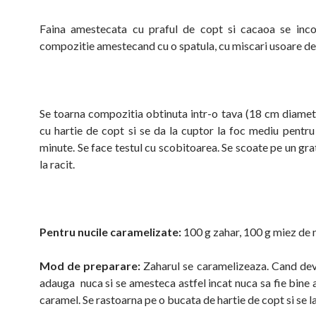
Faina amestecata cu praful de copt si cacaoa se inco
compozitie amestecand cu o spatula, cu miscari usoare de j
Se toarna compozitia obtinuta intr-o tava (18 cm diamet
cu hartie de copt si se da la cuptor la foc mediu pentru
minute. Se face testul cu scobitoarea. Se scoate pe un grat
la racit.
Pentru nucile caramelizate:
100 g zahar, 100 g miez de 
Mod de preparare:
Zaharul se caramelizeaza. Cand devi
adauga nuca si se amesteca astfel incat nuca sa fie bine 
caramel. Se rastoarna pe o bucata de hartie de copt si se las