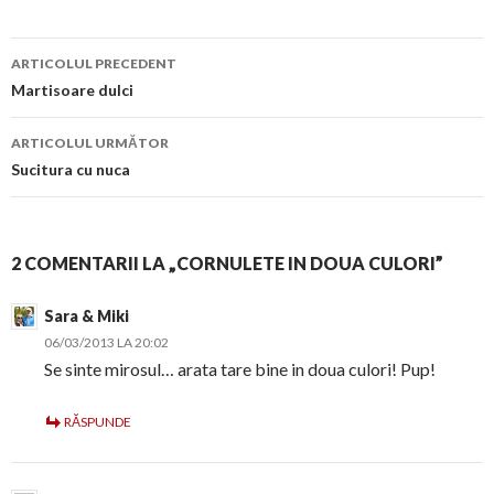
Navigare
ARTICOLUL PRECEDENT
în
Martisoare dulci
articol
ARTICOLUL URMĂTOR
Sucitura cu nuca
2 COMENTARII LA „CORNULETE IN DOUA CULORI”
Sara & Miki
06/03/2013 LA 20:02
Se sinte mirosul… arata tare bine in doua culori! Pup!
RĂSPUNDE