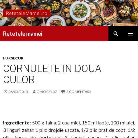
Caută
Retetele mamei
SARI
MENIU
LA
PRINCI
CONȚINUT
FURSECURI
CORNULETE IN DOUA
CULORI
06/03/2013
GHIOCEL07
2 COMENTARII
Ingrediente:
500 g faina, 2 oua mici, 150 ml lapte, 100 ml ulei,
3 linguri zahar, 1 plic drojdie uscata, 1/2 plic praf de copt, 1/2
plic finess de portocale, 2 linguri cacao, 1 plic zahar