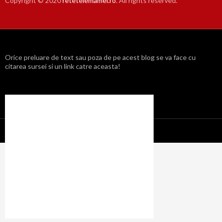
Copyright © 2020
retetelemamei.ro
. All rights reserved.
Orice preluare de text sau poza de pe acest blog se va face cu
citarea sursei si un link catre aceasta!
Propulsat cu mândrie de WordPress