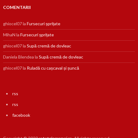
COMENTARII
ghiocel07
la
Fursecuri șprițate
MihaN
la
Fursecuri șprițate
ghiocel07
la
Supă cremă de dovleac
Daniela Blendea
la
Supă cremă de dovleac
ghiocel07
la
Ruladă cu cașcaval și șuncă
rss
rss
facebook