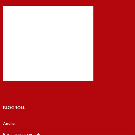
BLOGROLL
Amalia
Bucataresele vesele