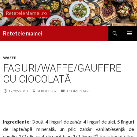
Caută
Retetele mamei
SARI
MENIU
LA
PRINCI
CONȚINUT
WAFFE
FAGURI/WAFFE/GAUFFRE
CU CIOCOLATĂ
17/02/2013
GHIOCEL07
3 COMENTARII
Ingrediente:
3 ouă, 4 linguri de zahăr, 4 linguri de ulei, 5 linguri
de lapte/apă minerală, un plic zahăr vanilat/esență de
vanilie, 1/2 plic praf de copt (sau 1/2 linguriță bicarbonat stins