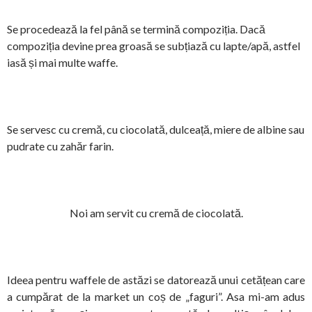
Se procedează la fel până se termină compoziția. Dacă
compoziția devine prea groasă se subțiază cu lapte/apă, astfel
iasă și mai multe waffe.
Se servesc cu cremă, cu ciocolată, dulceață, miere de albine sau
pudrate cu zahăr farin.
Noi am servit cu cremă de ciocolată.
Ideea pentru waffele de astăzi se datorează unui cetățean care
a cumpărat de la market un coș de „faguri”. Asa mi-am adus