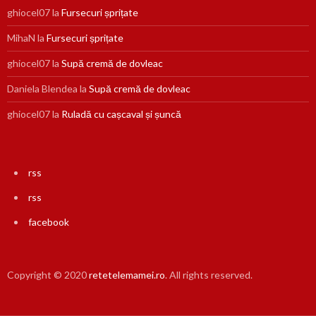
ghiocel07
la
Fursecuri șprițate
MihaN
la
Fursecuri șprițate
ghiocel07
la
Supă cremă de dovleac
Daniela Blendea
la
Supă cremă de dovleac
ghiocel07
la
Ruladă cu cașcaval și șuncă
rss
rss
facebook
Copyright © 2020
retetelemamei.ro
. All rights reserved.