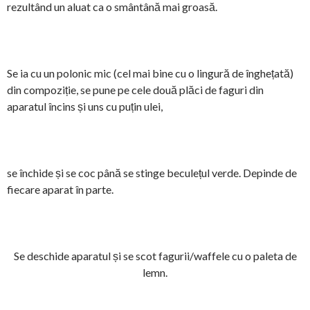
rezultând un aluat ca o smântână mai groasă.
Se ia cu un polonic mic (cel mai bine cu o lingură de înghețată)
din compoziție, se pune pe cele două plăci de faguri din
aparatul încins și uns cu puțin ulei,
se închide și se coc până se stinge beculețul verde. Depinde de
fiecare aparat în parte.
Se deschide aparatul și se scot fagurii/waffele cu o paleta de
lemn.