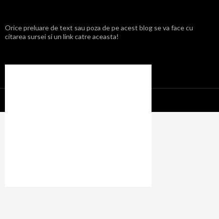
Orice preluare de text sau poza de pe acest blog se va face cu
citarea sursei si un link catre aceasta!
Propulsat cu mândrie de WordPress