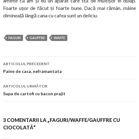
aminte că am și eu un aparat care stă de multișor în dulap.
Foarte ușor de făcut și foarte bune. Dacă mai rămân, mâine
dimineață lângă cana cu cafea sunt un deliciu.
FAGURI
GAUFFRE
WAFFE
Navigare
ARTICOLUL PRECEDENT
în
Paine de casa, neframantata
articol
ARTICOLUL URMĂTOR
Supa de cartofi cu bacon prajit
3 COMENTARII LA „FAGURI/WAFFE/GAUFFRE CU
CIOCOLATĂ”