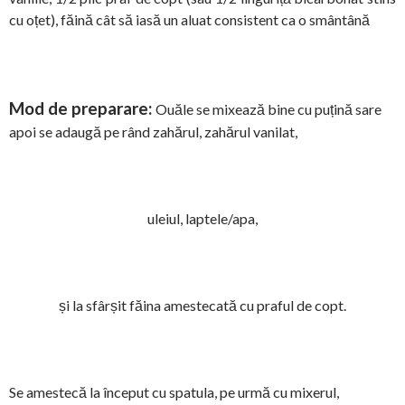
cu oțet), făină cât să iasă un aluat consistent ca o smântână
Mod de preparare:
Ouăle se mixează bine cu puțină sare
apoi se adaugă pe rând zahărul, zahărul vanilat,
uleiul, laptele/apa,
și la sfârșit făina amestecată cu praful de copt.
Se amestecă la început cu spatula, pe urmă cu mixerul,