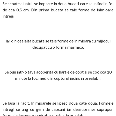
Se scoate aluatul, se imparte in doua bucati care se intind in foi
de cca 0,5 cm. Din prima bucata se taie forme de inimioare
intregi
iar din cealalta bucata se taie forme de inimioara cu mijlocul
decupat cu o forma mai mica.
Se pun intr-o tava acoperita cu hartie de copt si se coc cca 10
minute la foc mediu in cuptorul incins in prealabil.
Se lasa la racit. Inimioarele se lipesc doua cate doua. Formele
intregi se ung cu gem de capsuni iar deasupra se suprapun
formele decupate, pudrate cu zahar in prealabil.