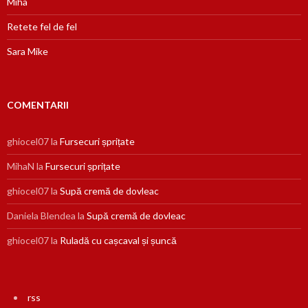
Miha
Retete fel de fel
Sara Mike
COMENTARII
ghiocel07
la
Fursecuri șprițate
MihaN
la
Fursecuri șprițate
ghiocel07
la
Supă cremă de dovleac
Daniela Blendea
la
Supă cremă de dovleac
ghiocel07
la
Ruladă cu cașcaval și șuncă
rss