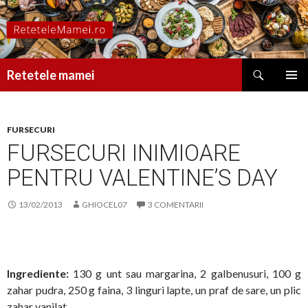
Caută
Retetele mamei
SARI
MENIU
LA
PRINCI
CONȚINUT
FURSECURI
FURSECURI INIMIOARE
PENTRU VALENTINE’S DAY
13/02/2013
GHIOCEL07
3 COMENTARII
Ingrediente:
130 g unt sau margarina, 2 galbenusuri, 100 g
zahar pudra, 250 g faina, 3 linguri lapte, un praf de sare, un plic
zahar vanilat