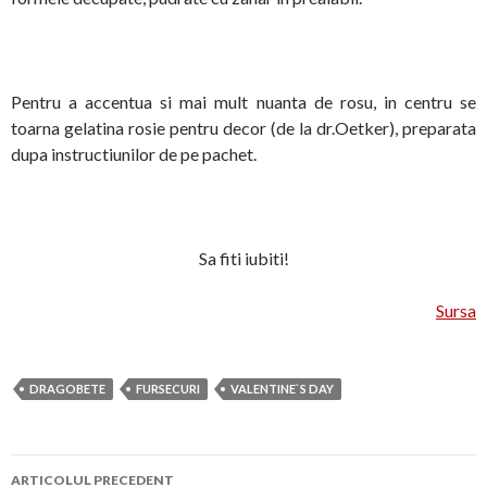
Pentru a accentua si mai mult nuanta de rosu, in centru se
toarna gelatina rosie pentru decor (de la dr.Oetker), preparata
dupa instructiunilor de pe pachet.
Sa fiti iubiti!
Sursa
DRAGOBETE
FURSECURI
VALENTINE`S DAY
Navigare
ARTICOLUL PRECEDENT