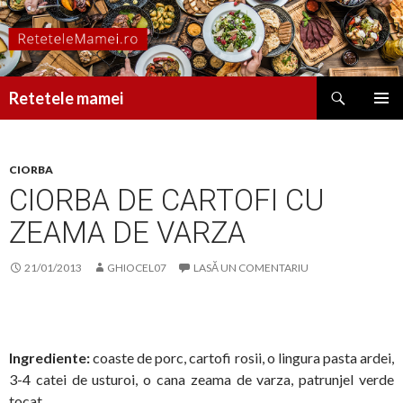
Caută
Retetele mamei
SARI
MENIU
LA
PRINCI
CONȚINUT
CIORBA
CIORBA DE CARTOFI CU
ZEAMA DE VARZA
21/01/2013
GHIOCEL07
LASĂ UN COMENTARIU
Ingrediente:
coaste de porc, cartofi rosii, o lingura pasta ardei,
3-4 catei de usturoi, o cana zeama de varza, patrunjel verde
tocat