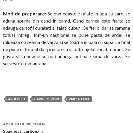
Mod de preparare:
Se pun coastele taiate in apa cu sare, se
aduna spuma din cand in camd. Cand carnea este fiarta se
adauga cartofii curatati si taiati cuburi. Se fierb, dar sa ramana
totusi intregi. Intr-un castronel se pune pasta de ardei, se
dilueaza cu zeama de varza si se toarna in oala cu supa. La final
de pune usturoiul dat prin presa si patrunjelul tocat marunt. Se
gusta si la nevoie se mai adauga putina zeama de varza. Se
serveste cu smantana.
ARDEI IUTE
CARNE DE PORC
VARZA ACRA
Navigare
ARTICOLUL PRECEDENT
în
Spaghetti carbonara