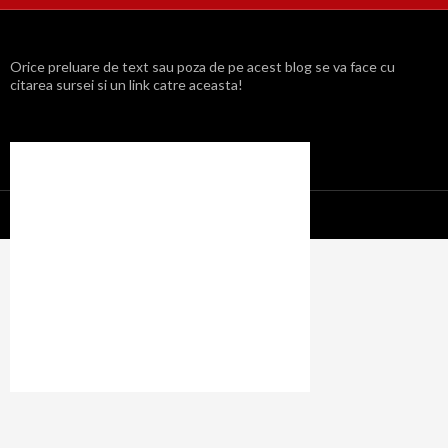
Orice preluare de text sau poza de pe acest blog se va face cu
citarea sursei si un link catre aceasta!
Propulsat cu mândrie de WordPress