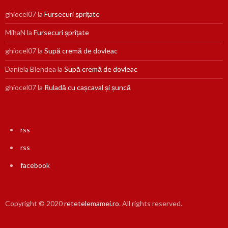
ghiocel07
la
Fursecuri șprițate
MihaN
la
Fursecuri șprițate
ghiocel07
la
Supă cremă de dovleac
Daniela Blendea
la
Supă cremă de dovleac
ghiocel07
la
Ruladă cu cașcaval și șuncă
rss
rss
facebook
Copyright © 2020
retetelemamei.ro
. All rights reserved.