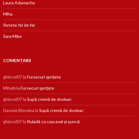
Laura Adamache
Miha
Retete fel de fel
Sara Mike
COMENTARII
ghiocel07
la
Fursecuri șprițate
MihaN
la
Fursecuri șprițate
ghiocel07
la
Supă cremă de dovleac
Daniela Blendea
la
Supă cremă de dovleac
ghiocel07
la
Ruladă cu cașcaval și șuncă