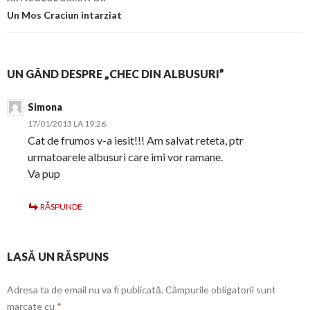
Un Mos Craciun intarziat
UN GÂND DESPRE „CHEC DIN ALBUSURI”
Simona
17/01/2013 LA 19:26
Cat de frumos v-a iesit!!! Am salvat reteta, ptr
urmatoarele albusuri care imi vor ramane.
Va pup
RĂSPUNDE
LASĂ UN RĂSPUNS
Adresa ta de email nu va fi publicată.
Câmpurile obligatorii sunt
marcate cu
*