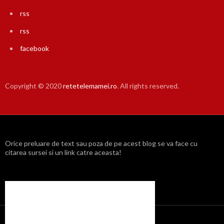
rss
rss
facebook
Copyright © 2020
retetelemamei.ro
. All rights reserved.
Orice preluare de text sau poza de pe acest blog se va face cu
citarea sursei si un link catre aceasta!
Propulsat cu mândrie de WordPress