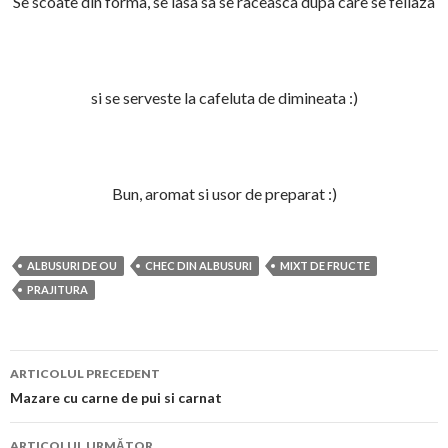
Se scoate din forma, se lasa sa se raceasca dupa care se feliaza
si se serveste la cafeluta de dimineata :)
Bun, aromat si usor de preparat :)
ALBUSURI DE OU
CHEC DIN ALBUSURI
MIXT DE FRUCTE
PRAJITURA
Navigare
ARTICOLUL PRECEDENT
în
Mazare cu carne de pui si carnat
articol
ARTICOLUL URMĂTOR