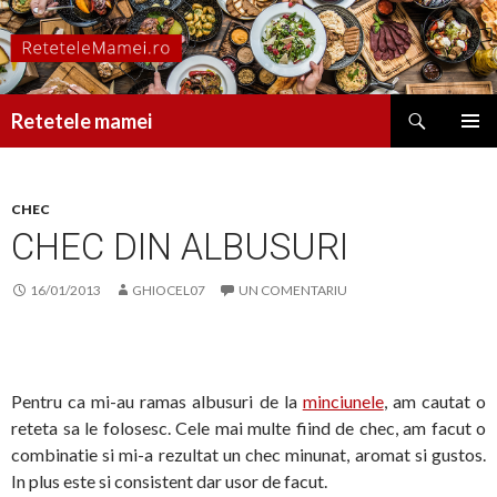
Caută
Retetele mamei
SARI
MENIU
LA
PRINCI
CONȚINUT
CHEC
CHEC DIN ALBUSURI
16/01/2013
GHIOCEL07
UN COMENTARIU
Pentru ca mi-au ramas albusuri de la
minciunele
, am cautat o
reteta sa le folosesc. Cele mai multe fiind de chec, am facut o
combinatie si mi-a rezultat un chec minunat, aromat si gustos.
In plus este si consistent dar usor de facut.