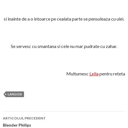
si inainte de a o intoarce pe cealata parte se pensuleaza cu ulei.
Se servesc cu smantana si cele nu mar pudrate cu zahar.
Multumesc
Leila
pentru reteta
LANGOSI
Navigare
ARTICOLUL PRECEDENT
în
Blender Philips