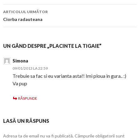
articol
ARTICOLUL URMĂTOR
Ciorba radauteana
UN GÂND DESPRE „PLACINTE LA TIGAIE”
Simona
09/01/2013 LA 22:59
Trebuie sa fac si eu varianta asta!! Imi ploua in gura.. :)
Va pup
RĂSPUNDE
LASĂ UN RĂSPUNS
Adresa ta de email nu va fi publicată.
Câmpurile obligatorii sunt