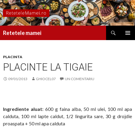
Caută
Retetele mamei
SARI
MENIU
LA
PRINCI
CONȚINUT
PLACINTA
PLACINTE LA TIGAIE
09/01/2013
GHIOCEL07
UN COMENTARIU
Ingrediente aluat:
600 g faina alba, 50 ml ulei, 100 ml apa
calduta, 100 ml lapte caldut, 1/2 lingurita sare, 30 g drojdie
proaspata + 50 ml apa calduta