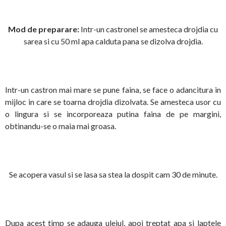
Mod de preparare:
Intr-un castronel se amesteca drojdia cu
sarea si cu 50 ml apa calduta pana se dizolva drojdia.
Intr-un castron mai mare se pune faina, se face o adancitura in
mijloc in care se toarna drojdia dizolvata. Se amesteca usor cu
o lingura si se incorporeaza putina faina de pe margini,
obtinandu-se o maia mai groasa.
Se acopera vasul si se lasa sa stea la dospit cam 30 de minute.
Dupa acest timp se adauga uleiul, apoi treptat apa si laptele