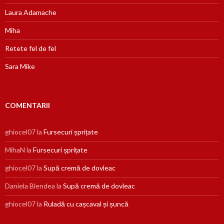
Laura Adamache
Miha
Retete fel de fel
Sara Mike
COMENTARII
ghiocel07
la
Fursecuri șprițate
MihaN
la
Fursecuri șprițate
ghiocel07
la
Supă cremă de dovleac
Daniela Blendea
la
Supă cremă de dovleac
ghiocel07
la
Ruladă cu cașcaval și șuncă