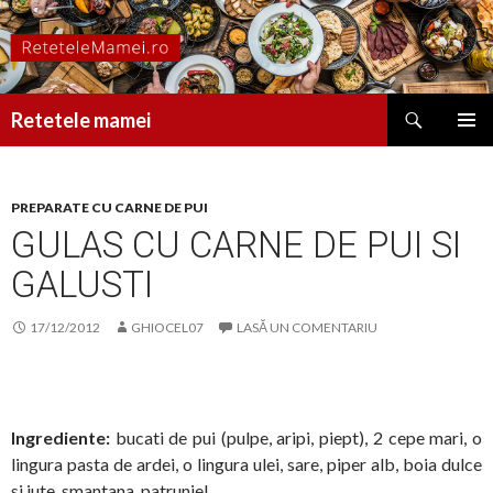
Caută
Retetele mamei
SARI
MENIU
LA
PRINCI
CONȚINUT
PREPARATE CU CARNE DE PUI
GULAS CU CARNE DE PUI SI
GALUSTI
17/12/2012
GHIOCEL07
LASĂ UN COMENTARIU
Ingrediente:
bucati de pui (pulpe, aripi, piept), 2 cepe mari, o
lingura pasta de ardei, o lingura ulei, sare, piper alb, boia dulce
si iute, smantana, patrunjel