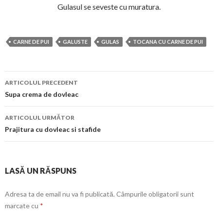
Gulasul se seveste cu muratura.
CARNE DE PUI
GALUSTE
GULAS
TOCANA CU CARNE DE PUI
Navigare
ARTICOLUL PRECEDENT
în
Supa crema de dovleac
articol
ARTICOLUL URMĂTOR
Prajitura cu dovleac si stafide
LASĂ UN RĂSPUNS
Adresa ta de email nu va fi publicată.
Câmpurile obligatorii sunt
marcate cu
*