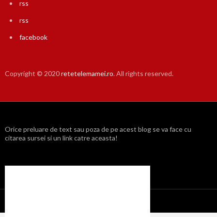
rss
rss
facebook
Copyright © 2020
retetelemamei.ro
. All rights reserved.
Orice preluare de text sau poza de pe acest blog se va face cu
citarea sursei si un link catre aceasta!
Propulsat cu mândrie de WordPress