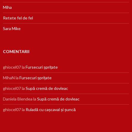
Miha
Retete fel de fel
Sara Mike
COMENTARII
ghiocel07
la
Fursecuri șprițate
MihaN
la
Fursecuri șprițate
ghiocel07
la
Supă cremă de dovleac
Daniela Blendea
la
Supă cremă de dovleac
ghiocel07
la
Ruladă cu cașcaval și șuncă