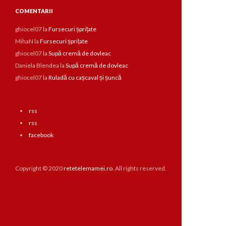
COMENTARII
ghiocel07
la
Fursecuri șprițate
MihaN
la
Fursecuri șprițate
ghiocel07
la
Supă cremă de dovleac
Daniela Blendea
la
Supă cremă de dovleac
ghiocel07
la
Ruladă cu cașcaval și șuncă
rss
rss
facebook
Copyright © 2020
retetelemamei.ro
. All rights reserved.