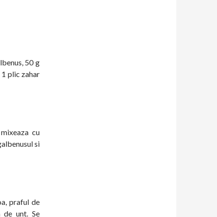
albenus, 50 g
 1 plic zahar
 mixeaza cu
galbenusul si
a, praful de
a de unt. Se