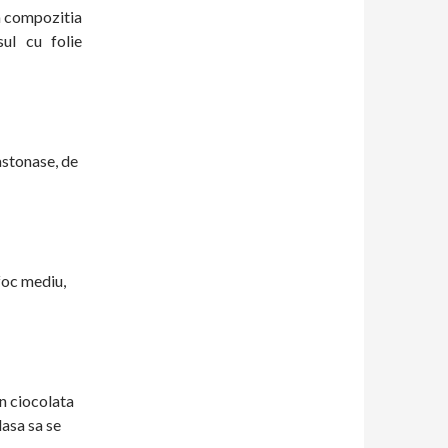
a compozitia
ul cu folie
astonase, de
 foc mediu,
in ciocolata
lasa sa se