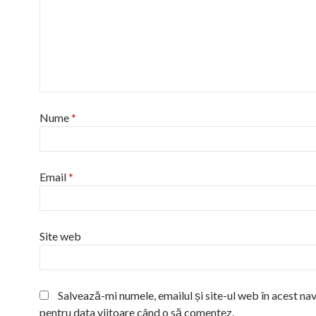
Nume
*
Email
*
Site web
Salvează-mi numele, emailul și site-ul web în acest na
pentru data viitoare când o să comentez.