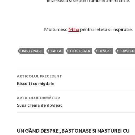
intareasca si se pun frumusel intr-o cutie.
Multumesc
Miha
pentru reteta si inspiratie.
BASTONASE
CAFEA
CIOCOLATA
DESERT
FURSECU
Navigare
ARTICOLUL PRECEDENT
în
Biscuiti cu migdale
articol
ARTICOLUL URMĂTOR
Supa crema de dovleac
UN GÂND DESPRE „BASTONASE SI NASTUREI CU