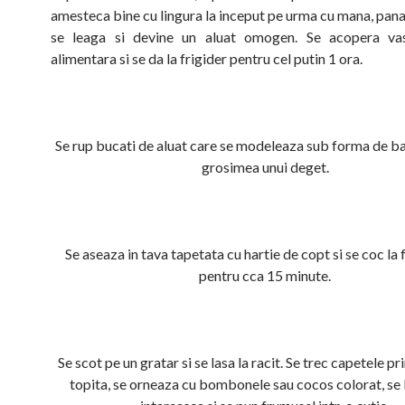
amesteca bine cu lingura la inceput pe urma cu mana, pan
se leaga si devine un aluat omogen. Se acopera vas
alimentara si se da la frigider pentru cel putin 1 ora.
Se rup bucati de aluat care se modeleaza sub forma de b
grosimea unui deget.
Se aseaza in tava tapetata cu hartie de copt si se coc la
pentru cca 15 minute.
Se scot pe un gratar si se lasa la racit. Se trec capetele pr
topita, se orneaza cu bombonele sau cocos colorat, se 