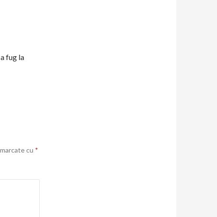
a fug la
t marcate cu
*