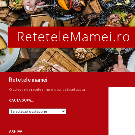
Caută
Retetele mamei
O colectie de retete simple, usor de facut acasa
CAUTA DUPA…
Cauta
dupa…
ARHIVA