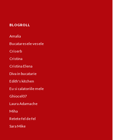
BLOGROLL
Amalia
Bucataresele vesele
Criserb
Cristina
Cristina Elena
Diva in bucatarie
Edith's kitchen
Eu si calatoriile mele
Ghiocel07
Laura Adamache
Miha
Retete fel de fel
Sara Mike