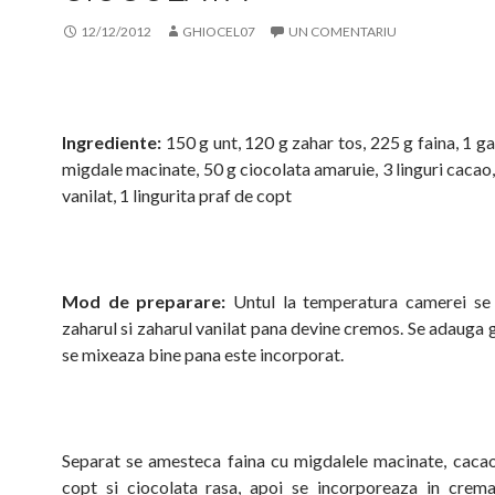
12/12/2012
GHIOCEL07
UN COMENTARIU
Ingrediente:
150 g unt, 120 g zahar tos, 225 g faina, 1 g
migdale macinate, 50 g ciocolata amaruie, 3 linguri cacao,
vanilat, 1 lingurita praf de copt
Mod de preparare:
Untul la temperatura camerei se
zaharul si zaharul vanilat pana devine cremos. Se adauga 
se mixeaza bine pana este incorporat.
Separat se amesteca faina cu migdalele macinate, cacao
copt si ciocolata rasa, apoi se incorporeaza in crem