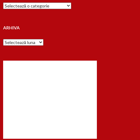
Cauta
dupa…
ARHIVA
Arhiva