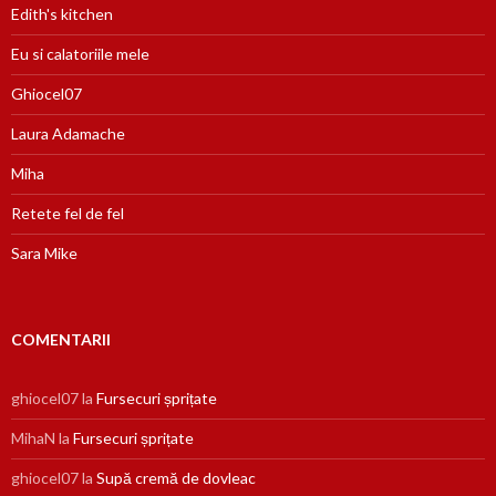
Edith's kitchen
Eu si calatoriile mele
Ghiocel07
Laura Adamache
Miha
Retete fel de fel
Sara Mike
COMENTARII
ghiocel07
la
Fursecuri șprițate
MihaN
la
Fursecuri șprițate
ghiocel07
la
Supă cremă de dovleac