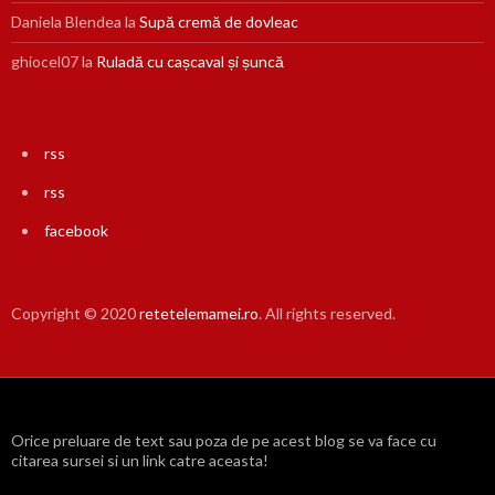
Daniela Blendea
la
Supă cremă de dovleac
ghiocel07
la
Ruladă cu cașcaval și șuncă
rss
rss
facebook
Copyright © 2020
retetelemamei.ro
. All rights reserved.
Orice preluare de text sau poza de pe acest blog se va face cu
citarea sursei si un link catre aceasta!