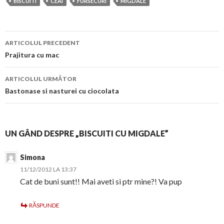
BISCUITI
CEAI
FURSECURI
MIGDALE
Navigare
ARTICOLUL PRECEDENT
în
Prajitura cu mac
articol
ARTICOLUL URMĂTOR
Bastonase si nasturei cu ciocolata
UN GÂND DESPRE „BISCUITI CU MIGDALE”
Simona
11/12/2012 LA 13:37
Cat de buni sunt!! Mai aveti si ptr mine?! Va pup
RĂSPUNDE