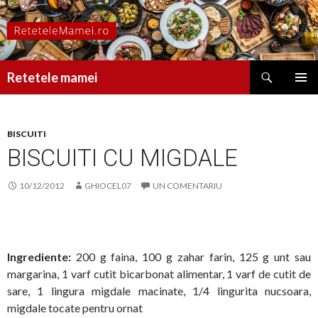
Caută
Retetele mamei
SARI
MENIU
LA
PRINCI
CONȚINUT
BISCUITI
BISCUITI CU MIGDALE
10/12/2012
GHIOCEL07
UN COMENTARIU
Ingrediente:
200 g faina, 100 g zahar farin, 125 g unt sau
margarina, 1 varf cutit bicarbonat alimentar, 1 varf de cutit de
sare, 1 lingura migdale macinate, 1/4 lingurita nucsoara,
migdale tocate pentru ornat